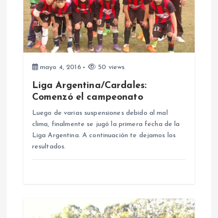
ó
n
d
mayo 4, 2016
50 views
e
Liga Argentina/Cardales:
Comenzó el campeonato
e
Luego de varias suspensiones debido al mal
clima, finalmente se jugó la primera fecha de la
n
Liga Argentina. A continuación te dejamos los
resultados.
t
r
a