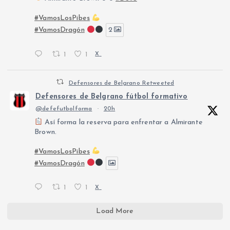
#VamosLosPibes
#VamosDragón
2
1
1
X
Defensores de Belgrano Retweeted
Defensores de Belgrano fútbol formativo
@defefutbolforma
·
20h
Así forma la reserva para enfrentar a Almirante
Brown.
#VamosLosPibes
#VamosDragón
1
1
X
Load More