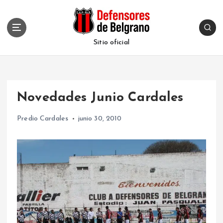
S
k
i
p
Sitio oficial
t
o
c
o
Novedades Junio Cardales
n
t
Predio Cardales
junio 30, 2010
e
n
t