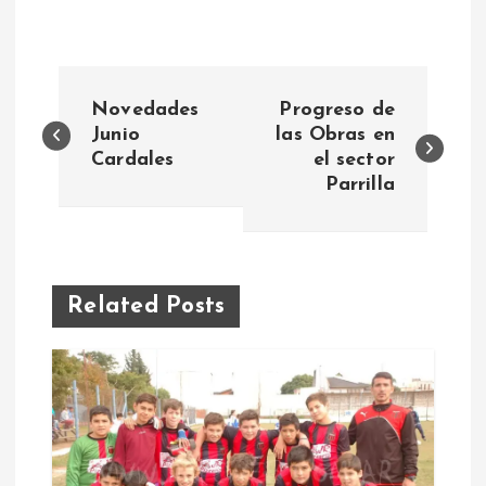
N
Novedades
Progreso de
a
Junio
las Obras en
Cardales
el sector
Parrilla
v
e
g
Related Posts
a
c
i