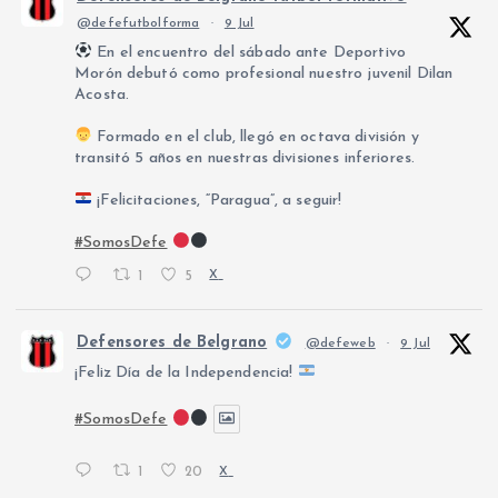
@defefutbolforma
·
9 Jul
g
En el encuentro del sábado ante Deportivo
Morón debutó como profesional nuestro juvenil Dilan
i
Acosta.
Formado en el club, llegó en octava división y
n
transitó 5 años en nuestras divisiones inferiores.
a
¡Felicitaciones, “Paragua”, a seguir!
#SomosDefe
c
1
5
X
i
Defensores de Belgrano
@defeweb
·
9 Jul
ó
¡Feliz Día de la Independencia!
n
#SomosDefe
d
1
20
X