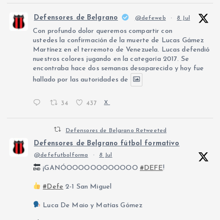
e
Defensores de Belgrano
@defeweb
·
8 Jul
Con profundo dolor queremos compartir con
e
ustedes la confirmación de la muerte de Lucas Gámez
Martínez en el terremoto de Venezuela. Lucas defendió
nuestros colores jugando en la categoría 2017. Se
n
encontraba hace dos semanas desaparecido y hoy fue
hallado por las autoridades de
t
34
437
X
r
Defensores de Belgrano Retweeted
a
Defensores de Belgrano fútbol formativo
@defefutbolforma
·
8 Jul
d
¡GANÓOOOOOOOOOOOO
#DEFE
!
a
#Defe
2-1 San Miguel
s
Luca De Maio y Matías Gómez