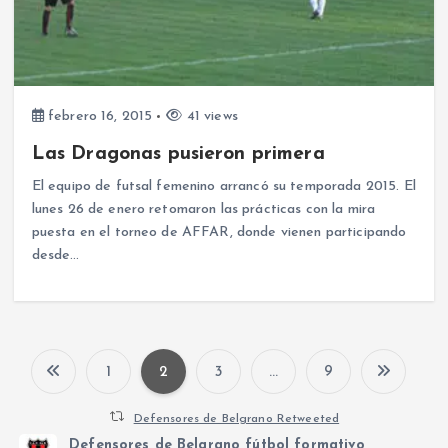
febrero 16, 2015
41 views
Las Dragonas pusieron primera
El equipo de futsal femenino arrancó su temporada 2015. El
lunes 26 de enero retomaron las prácticas con la mira
puesta en el torneo de AFFAR, donde vienen participando
desde…
1
2
3
…
9
P
Defensores de Belgrano Retweeted
a
Defensores de Belgrano fútbol formativo