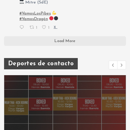
Mitre (SdE)
#VamosLosPibes
#VamosDragón
1
1
X
Load More
Deportes de contacto