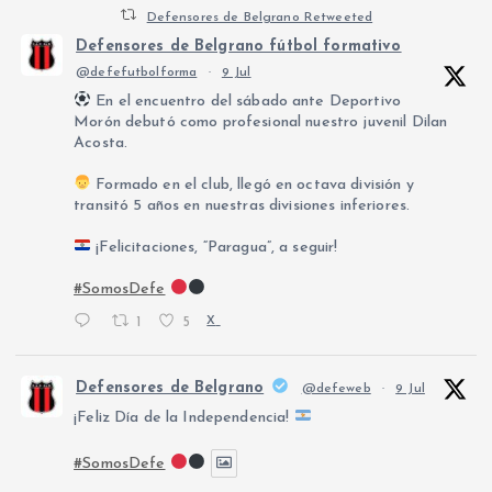
Defensores de Belgrano Retweeted
a
Defensores de Belgrano fútbol formativo
@defefutbolforma
·
9 Jul
g
En el encuentro del sábado ante Deportivo
Morón debutó como profesional nuestro juvenil Dilan
i
Acosta.
Formado en el club, llegó en octava división y
n
transitó 5 años en nuestras divisiones inferiores.
a
¡Felicitaciones, “Paragua”, a seguir!
#SomosDefe
c
1
5
X
i
Defensores de Belgrano
@defeweb
·
9 Jul
ó
¡Feliz Día de la Independencia!
n
#SomosDefe