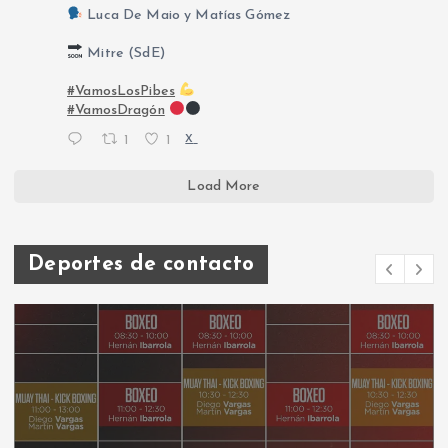
s
Luca De Maio y Matías Gómez
Mitre (SdE)
#VamosLosPibes
#VamosDragón
1
1
X
Load More
Deportes de contacto