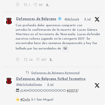
d
1
20
X
e
Defensores de Belgrano
@defeweb
·
8 Jul
Con profundo dolor queremos compartir con
e
ustedes la confirmación de la muerte de Lucas Gámez
Martínez en el terremoto de Venezuela. Lucas defendió
nuestros colores jugando en la categoría 2017. Se
n
encontraba hace dos semanas desaparecido y hoy fue
hallado por las autoridades de
t
34
437
X
r
Defensores de Belgrano Retweeted
a
Defensores de Belgrano fútbol formativo
@defefutbolforma
·
8 Jul
d
¡GANÓOOOOOOOOOOOO
#DEFE
!
a
#Defe
2-1 San Miguel