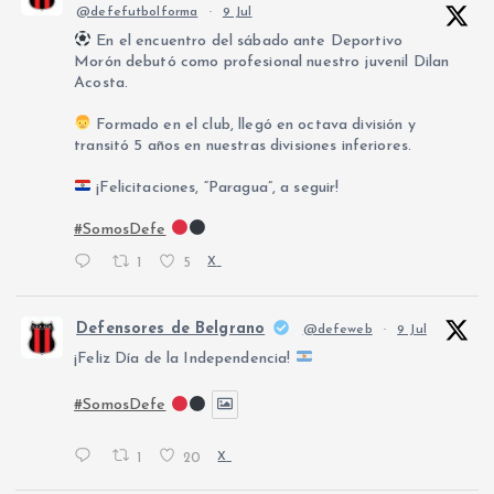
@defefutbolforma
·
9 Jul
En el encuentro del sábado ante Deportivo
Morón debutó como profesional nuestro juvenil Dilan
Acosta.
Formado en el club, llegó en octava división y
transitó 5 años en nuestras divisiones inferiores.
¡Felicitaciones, “Paragua”, a seguir!
#SomosDefe
1
5
X
Defensores de Belgrano
@defeweb
·
9 Jul
¡Feliz Día de la Independencia!
#SomosDefe
1
20
X