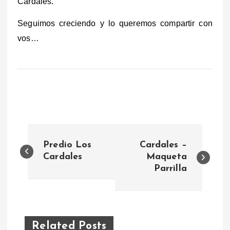
Cardales.
Seguimos creciendo y lo queremos compartir con
vos…
N
Predio Los
Cardales –
a
Cardales
Maqueta
Parrilla
v
e
Related Posts