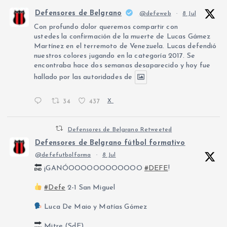
Defensores de Belgrano
@defeweb
·
8 Jul
Con profundo dolor queremos compartir con
ustedes la confirmación de la muerte de Lucas Gámez
Martínez en el terremoto de Venezuela. Lucas defendió
nuestros colores jugando en la categoría 2017. Se
encontraba hace dos semanas desaparecido y hoy fue
hallado por las autoridades de
34
437
X
Defensores de Belgrano Retweeted
Defensores de Belgrano fútbol formativo
@defefutbolforma
·
8 Jul
¡GANÓOOOOOOOOOOOO
#DEFE
!
#Defe
2-1 San Miguel
Luca De Maio y Matías Gómez
Mitre (SdE)