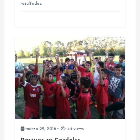
n
resultados.
t
r
a
d
a
s
marzo 29, 2016
44 views