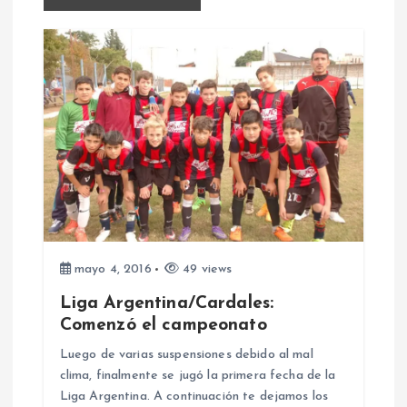
g
a
c
i
ó
n
d
mayo 4, 2016
49 views
Liga Argentina/Cardales:
e
Comenzó el campeonato
Luego de varias suspensiones debido al mal
e
clima, finalmente se jugó la primera fecha de la
Liga Argentina. A continuación te dejamos los