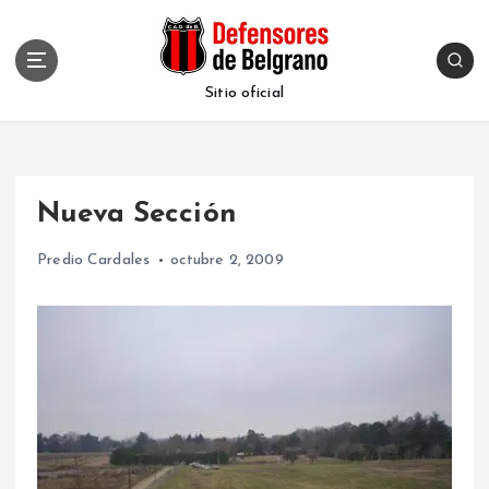
S
k
i
p
Sitio oficial
t
o
c
o
Nueva Sección
n
t
Predio Cardales
octubre 2, 2009
e
n
t