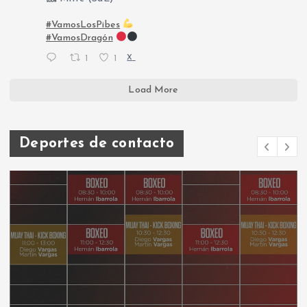
#VamosLosPibes
#VamosDragón
1
1
X
Load More
Deportes de contacto