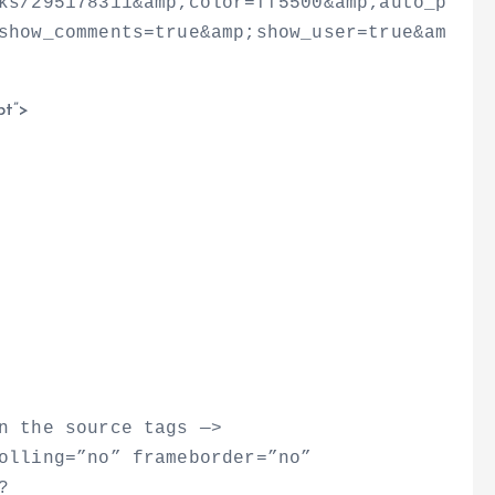
ks/295178311&amp;color=ff5500&amp;auto_p
show_comments=true&amp;show_user=true&am
pt”
>
n the source tags —
>
olling=”no” frameborder=”no”
?