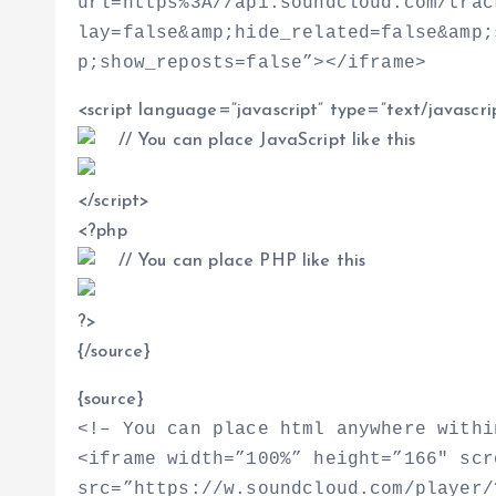
url=https%3A//api.soundcloud.com/trac
lay=false&amp;hide_related=false&amp;
p;show_reposts=false”
>
<
/iframe
>
<
script language=”javascript” type=”text/javascri
// You can place JavaScript like this
<
/script
>
<
?php
// You can place PHP like this
?
>
{/source}
{source}
<
!– You can place html anywhere withi
<
iframe width=”100%” height=”166″ scr
src=”https://w.soundcloud.com/player/