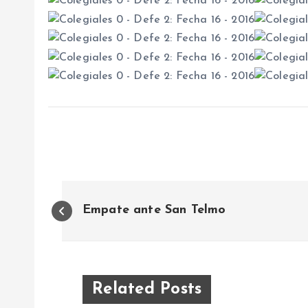
N
Empate ante San Telmo
a
v
Related Posts