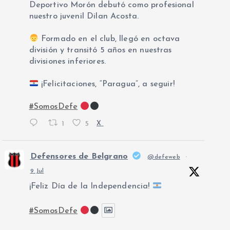
Deportivo Morón debutó como profesional
nuestro juvenil Dilan Acosta.
Formado en el club, llegó en octava
división y transitó 5 años en nuestras
divisiones inferiores.
¡Felicitaciones, “Paragua”, a seguir!
#SomosDefe
1
5
X
Defensores de Belgrano
@defeweb
·
9 Jul
¡Feliz Día de la Independencia!
#SomosDefe