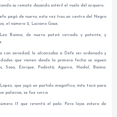
zando su remate dejando estéril el vuelo del arquero.
efe pegó de nuevo, esta vez tras un centro del Negro
po, el número 2, Luciano Goux.
e Leo Baima, de nuevo pateó cerrado y potente, y
s.
ca con seriedad, le alcanzaba a Defe ser ordenado y
ciedades que vienen desde la primera fecha se siguen
s, Sosa, Enrique, Podestá; Aguirre, Nadal, Baima.
Lopez, que jugó un partido magnífico, éste tocó para
r palacios, se fue cerca.
úmero 17 que reventó el palo. Pero lejos estuvo de