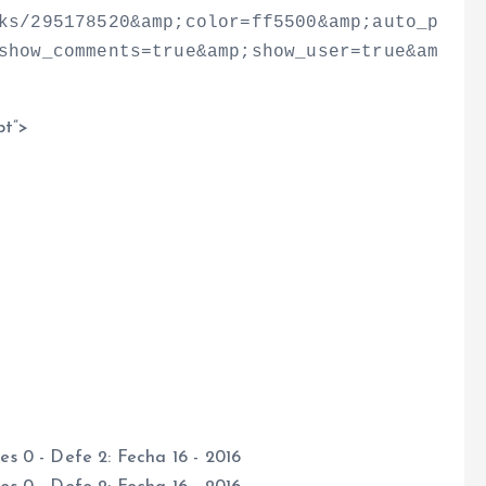
ks/295178520&amp;color=ff5500&amp;auto_p
show_comments=true&amp;show_user=true&am
pt”
>