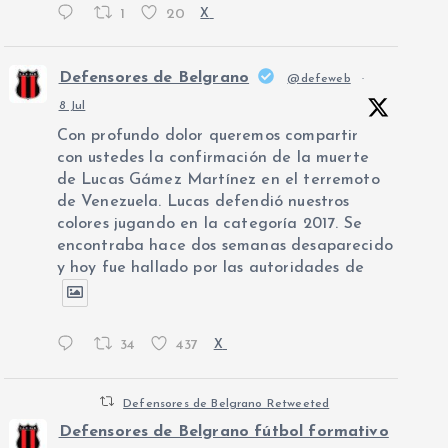
1
20
X
Defensores de Belgrano
@defeweb
·
8 Jul
Con profundo dolor queremos compartir
con ustedes la confirmación de la muerte
de Lucas Gámez Martínez en el terremoto
de Venezuela. Lucas defendió nuestros
colores jugando en la categoría 2017. Se
encontraba hace dos semanas desaparecido
y hoy fue hallado por las autoridades de
34
437
X
Defensores de Belgrano Retweeted
Defensores de Belgrano fútbol formativo