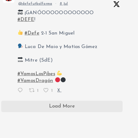
@defefutbolforma
·
8 Jul
¡GANÓOOOOOOOOOOOO
#DEFE
!
#Defe
2-1 San Miguel
Luca De Maio y Matías Gómez
Mitre (SdE)
#VamosLosPibes
#VamosDragón
1
1
X
Load More