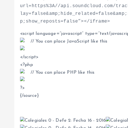
url=https%3A//api.soundcloud.com/trac
lay=false&amp;hide_related=false&amp;
p;show_reposts=false”
>
<
/iframe
>
<
script language=”javascript” type=”text/javascri
// You can place JavaScript like this
<
/script
>
<
?php
// You can place PHP like this
?
>
{/source}