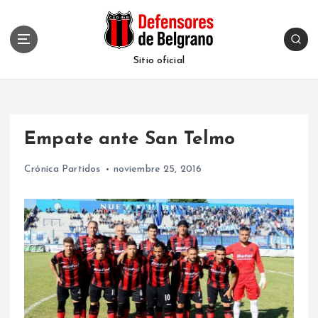
S
k
i
p
Sitio oficial
t
o
c
o
Empate ante San Telmo
n
t
Crónica Partidos
noviembre 25, 2016
e
n
t