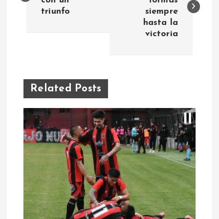
con un
formas
triunfo
siempre
v
hasta la
victoria
e
g
a
Related Posts
c
i
ó
n
d