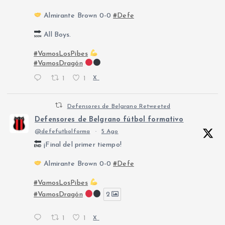
Almirante Brown 0-0
#Defe
All Boys.
#VamosLosPibes
#VamosDragón
1
1
X
Defensores de Belgrano Retweeted
Defensores de Belgrano fútbol formativo
@defefutbolforma
·
5 Ago
¡Final del primer tiempo!
Almirante Brown 0-0
#Defe
#VamosLosPibes
#VamosDragón
2
1
1
X