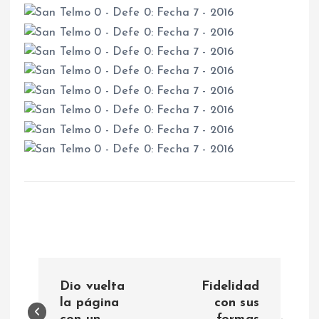
N
Dio vuelta
Fidelidad
a
la página
con sus