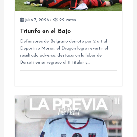
e
e
julio 7, 2026
22 views
Triunfo en el Bajo
n
Defensores de Belgrano derrotó por 2 a 1 al
Deportivo Morón, el Dragón logró revertir el
t
resultado adverso, destacaron la labor de
Borsoti en su regreso al 11 titular y…
r
a
d
a
s