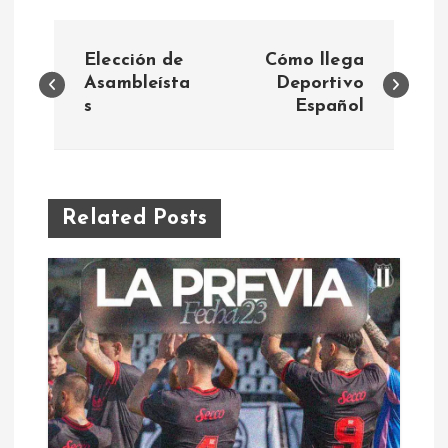
N
Elección de
Cómo llega
a
Asambleísta
Deportivo
s
Español
v
e
Related Posts
g
a
c
i
ó