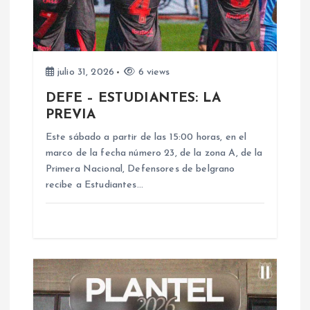
n
d
julio 31, 2026
6 views
e
DEFE – ESTUDIANTES: LA
PREVIA
e
Este sábado a partir de las 15:00 horas, en el
n
marco de la fecha número 23, de la zona A, de la
Primera Nacional, Defensores de belgrano
recibe a Estudiantes…
t
r
a
d