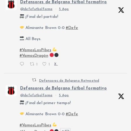
Defensores de Belgrano fútbol formativo
@defefutbolforma
·
5 Ago
¡Final del partido!
Almirante Brown 0-0
#Defe
All Boys.
#VamosLosPibes
#VamosDragón
1
1
X
Defensores de Belgrano Retweeted
Defensores de Belgrano fútbol formativo
@defefutbolforma
·
5 Ago
¡Final del primer tiempo!
Almirante Brown 0-0
#Defe
#VamosLosPibes