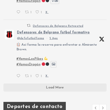
#VamosDragón
2
1
1
X
Defensores de Belgrano Retweeted
Defensores de Belgrano fútbol formativo
@defefutbolforma
·
5 Ago
Así forma la reserva para enfrentar a Almirante
Brown.
#VamosLosPibes
#VamosDragón
1
1
X
Load More
Deportes de contacto