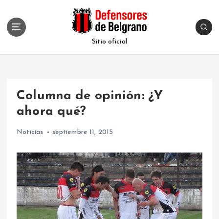
S
k
i
p
Sitio oficial
t
o
c
o
Columna de opinión: ¿Y
n
t
ahora qué?
e
n
Noticias
septiembre 11, 2015
t