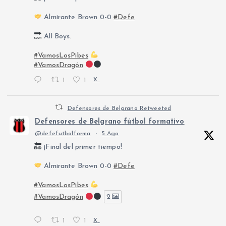
Almirante Brown 0-0
#Defe
All Boys.
#VamosLosPibes
#VamosDragón
1
1
X
Defensores de Belgrano Retweeted
Defensores de Belgrano fútbol formativo
@defefutbolforma
·
5 Ago
¡Final del primer tiempo!
Almirante Brown 0-0
#Defe
#VamosLosPibes
#VamosDragón
2
1
1
X