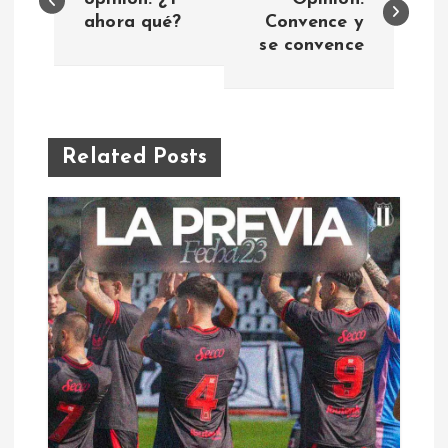
a
ahora qué?
Convence y
se convence
v
e
g
Related Posts
a
c
i
ó
n