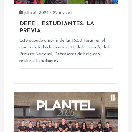
d
e
julio 31, 2026
6 views
DEFE – ESTUDIANTES: LA
e
PREVIA
n
Este sábado a partir de las 15:00 horas, en el
marco de la fecha número 23, de la zona A, de la
Primera Nacional, Defensores de belgrano
t
recibe a Estudiantes…
r
a
d
a
s