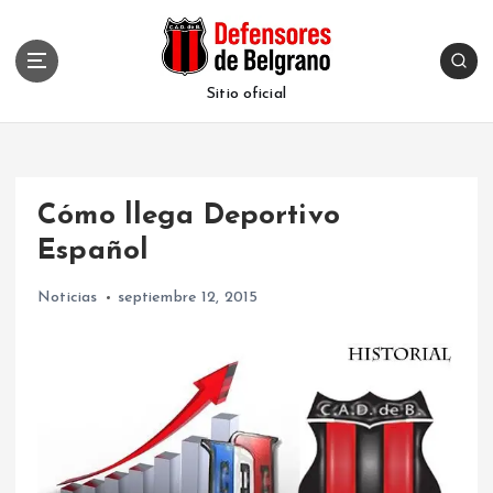
S
k
i
p
Sitio oficial
t
o
c
o
Cómo llega Deportivo
n
t
Español
e
n
Noticias
septiembre 12, 2015
t