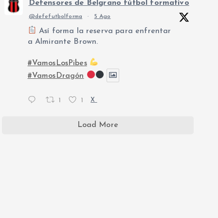
Defensores de Belgrano fútbol formativo
@defefutbolforma
·
5 Ago
Así forma la reserva para enfrentar
a Almirante Brown.
#VamosLosPibes
#VamosDragón
1
1
X
Load More