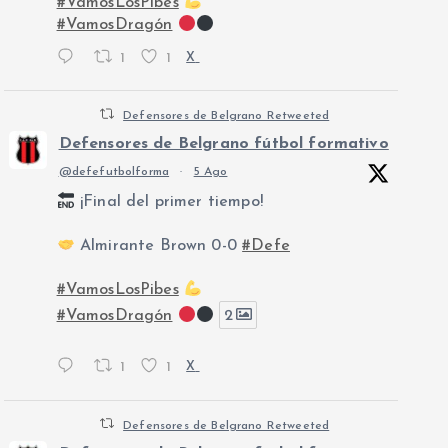
#VamosLosPibes
#VamosDragón
1
1
X
Defensores de Belgrano Retweeted
Defensores de Belgrano fútbol formativo
@defefutbolforma
·
5 Ago
¡Final del primer tiempo!
Almirante Brown 0-0
#Defe
#VamosLosPibes
#VamosDragón
2
1
1
X
Defensores de Belgrano Retweeted