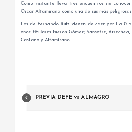
Como visitante lleva tres encuentros sin conocer
Oscar Altamirano como una de sus más peligrosas 
Los de Fernando Ruiz vienen de caer por 1 a 0 a
once titulares fueron Gómez; Sansotre, Arrechea, D
Castano y Altamirano.
N
PREVIA DEFE vs ALMAGRO
a
v