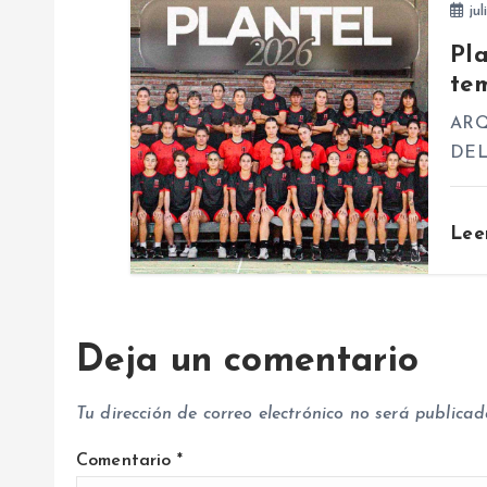
jul
e
Pl
te
e
ARQ
n
DE
t
Lee
r
a
Deja un comentario
d
Tu dirección de correo electrónico no será publicad
a
Comentario
*