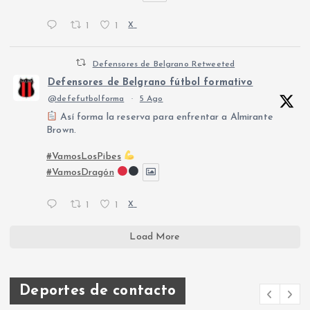
1
1
X
Defensores de Belgrano Retweeted
Defensores de Belgrano fútbol formativo
@defefutbolforma
·
5 Ago
Así forma la reserva para enfrentar a Almirante
Brown.
#VamosLosPibes
#VamosDragón
1
1
X
Load More
Deportes de contacto