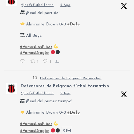
@defefutbolforma
·
5 Ago
¡Final del partido!
Almirante Brown 0-0
#Defe
All Boys.
#VamosLosPibes
#VamosDragón
1
1
X
Defensores de Belgrano Retweeted
Defensores de Belgrano fútbol formativo
@defefutbolforma
·
5 Ago
¡Final del primer tiempo!
Almirante Brown 0-0
#Defe
#VamosLosPibes
#VamosDragón
2