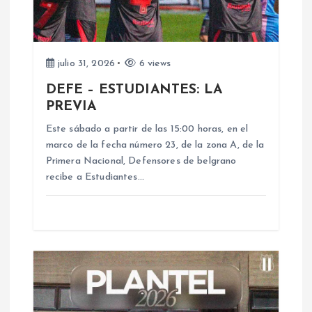
n
d
julio 31, 2026
6 views
e
DEFE – ESTUDIANTES: LA
PREVIA
e
Este sábado a partir de las 15:00 horas, en el
n
marco de la fecha número 23, de la zona A, de la
Primera Nacional, Defensores de belgrano
recibe a Estudiantes…
t
r
a
d