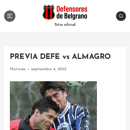
S
k
i
p
Sitio oficial
t
o
c
o
PREVIA DEFE vs ALMAGRO
n
t
Noticias
septiembre 4, 2015
e
n
t