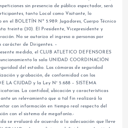
mpeticiones sin presencia de público espectador, será
rticipantes, tanto Local como Visitante, lo
no en el BOLETÍN Nº 5.989: Jugadores, Cuerpo Técnico
sta treinta (30). El Presidente, Vicepresidente y
ración. No se autoriza el ingreso a personas por
n carácter de Dirigentes. –
 la presente medida, el CLUB ATLETICO DEFENSORES
 funcionamiento la sala UNIDAD COORDINACIÓN
uridad del estadio. Las cámaras de seguridad
ización y grabación, de conformidad con los
 DE LA CIUDAD y la Ley N° 5.688 – SISTEMA
orias. La cantidad, ubicación y características
nte un relevamiento que a tal fin realizará la
ar con información en tiempo real respecto del
exión con el sistema de megafonía.-
dida se evaluará de acuerdo a la adecuación que lleve