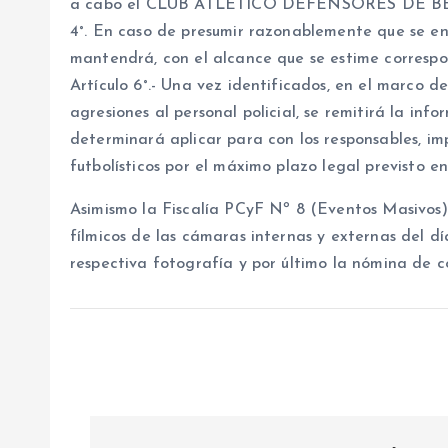
a cabo el CLUB ATLETICO DEFENSORES DE BELGRA
4°. En caso de presumir razonablemente que se e
mantendrá, con el alcance que se estime correspon
Artículo 6°.- Una vez identificados, en el marco de 
agresiones al personal policial, se remitirá la info
determinará aplicar para con los responsables, i
futbolísticos por el máximo plazo legal previsto en
Asimismo la Fiscalía PCyF Nº 8 (Eventos Masivos) 
fílmicos de las cámaras internas y externas del d
respectiva fotografía y por último la nómina de c
N