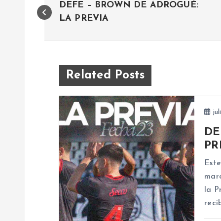
DEFE – BROWN DE ADROGUÉ:
a
LA PREVIA
v
e
Related Posts
g
jul
a
DE
PR
c
Este
marc
i
la P
reci
ó