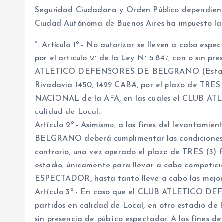
Seguridad Ciudadana y Orden Público dependiente
Ciudad Autónoma de Buenos Aires ha impuesto la s
“…Artículo 1º.- No autorizar se lleven a cabo espe
por el artículo 2° de la Ley N° 5.847, con o sin p
ATLETICO DEFENSORES DE BELGRANO (Estadio J
Rivadavia 1450, 1429 CABA, por el plazo de TRES
NACIONAL de la AFA, en las cuales el CLUB
calidad de Local.-
Artículo 2º.- Asimismo, a los fines del levan
BELGRANO deberá cumplimentar las condiciones es
contrario, una vez operado el plazo de TRES (3) fe
estadio, únicamente para llevar a cabo competi
ESPECTADOR, hasta tanto lleve a cabo las mejora
Artículo 3º.- En caso que el CLUB ATLETICO 
partidos en calidad de Local, en otro estadio de
sin presencia de público espectador. A los fines 