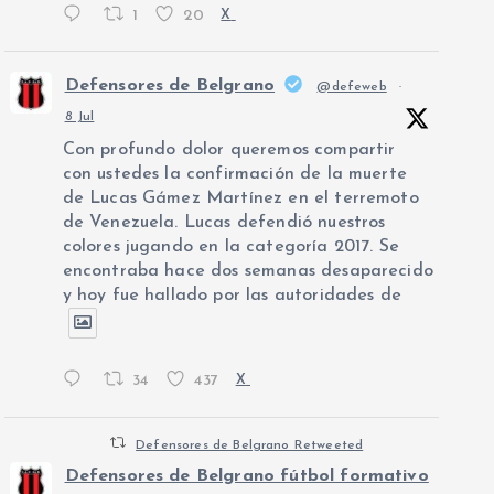
1
20
X
Defensores de Belgrano
@defeweb
·
8 Jul
Con profundo dolor queremos compartir
con ustedes la confirmación de la muerte
de Lucas Gámez Martínez en el terremoto
de Venezuela. Lucas defendió nuestros
colores jugando en la categoría 2017. Se
encontraba hace dos semanas desaparecido
y hoy fue hallado por las autoridades de
34
437
X
Defensores de Belgrano Retweeted
Defensores de Belgrano fútbol formativo