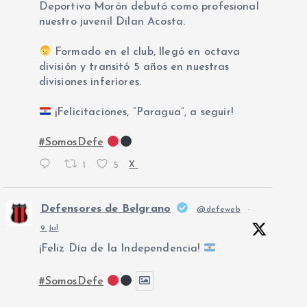
Deportivo Morón debutó como profesional
nuestro juvenil Dilan Acosta.
Formado en el club, llegó en octava
división y transitó 5 años en nuestras
divisiones inferiores.
¡Felicitaciones, “Paragua”, a seguir!
#SomosDefe
1
5
X
Defensores de Belgrano
@defeweb
·
9 Jul
¡Feliz Día de la Independencia!
#SomosDefe