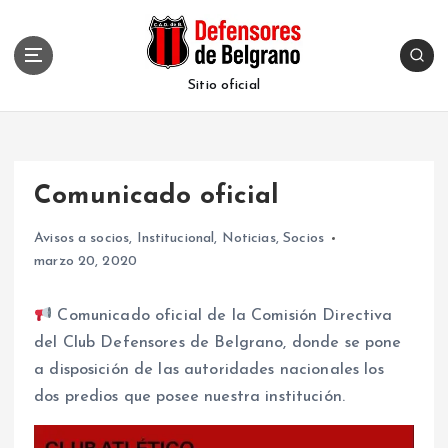
S
k
i
p
Sitio oficial
t
o
c
o
Comunicado oficial
n
t
Avisos a socios
,
Institucional
,
Noticias
,
Socios
e
marzo 20, 2020
n
t
Comunicado oficial de la Comisión Directiva
del Club Defensores de Belgrano, donde se pone
a disposición de las autoridades nacionales los
dos predios que posee nuestra institución.