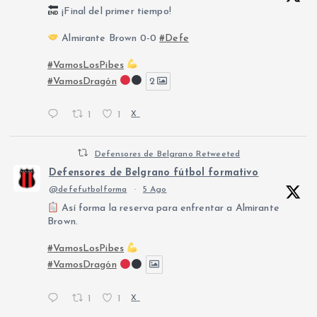
¡Final del primer tiempo!
Almirante Brown 0-0
#Defe
#VamosLosPibes
#VamosDragón
2
1
1
X
Defensores de Belgrano Retweeted
Defensores de Belgrano fútbol formativo
@defefutbolforma
·
5 Ago
Así forma la reserva para enfrentar a Almirante
Brown.
#VamosLosPibes
#VamosDragón
1
1
X