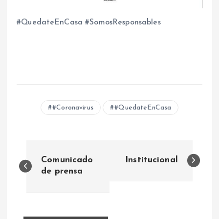
#QuedateEnCasa #SomosResponsables
#Coronavirus
#QuedateEnCasa
N
Comunicado
Institucional
a
de prensa
v