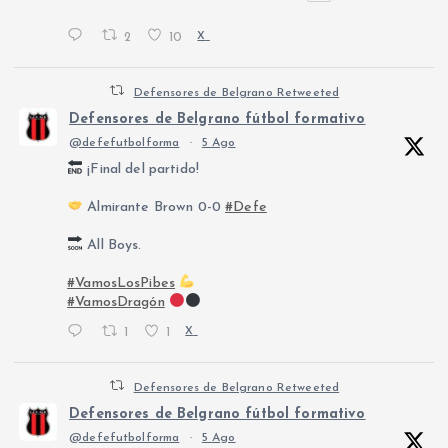
2
10
X
Defensores de Belgrano Retweeted
Defensores de Belgrano fútbol formativo
@defefutbolforma
·
5 Ago
¡Final del partido!
Almirante Brown 0-0
#Defe
All Boys.
#VamosLosPibes
#VamosDragón
1
1
X
Defensores de Belgrano Retweeted
Defensores de Belgrano fútbol formativo
@defefutbolforma
·
5 Ago