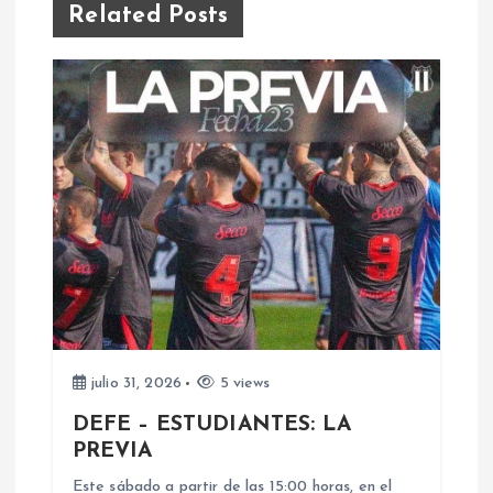
e
Related Posts
g
a
c
i
ó
n
d
julio 31, 2026
5 views
DEFE – ESTUDIANTES: LA
e
PREVIA
Este sábado a partir de las 15:00 horas, en el