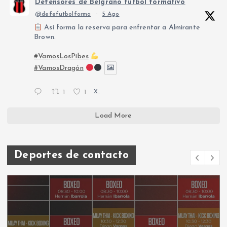
Defensores de Belgrano fútbol formativo
@defefutbolforma
·
5 Ago
Así forma la reserva para enfrentar a Almirante
Brown.
#VamosLosPibes
#VamosDragón
1
1
X
Load More
Deportes de contacto