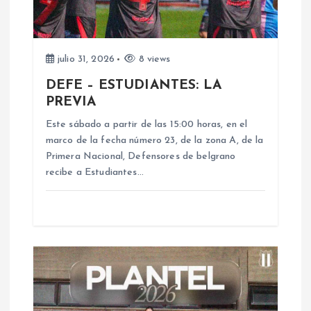
n
d
julio 31, 2026
8 views
e
DEFE – ESTUDIANTES: LA
PREVIA
e
Este sábado a partir de las 15:00 horas, en el
n
marco de la fecha número 23, de la zona A, de la
Primera Nacional, Defensores de belgrano
recibe a Estudiantes…
t
r
a
d