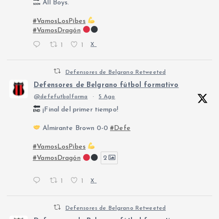
All Boys.
#VamosLosPibes
#VamosDragón
1
1
X
Defensores de Belgrano Retweeted
Defensores de Belgrano fútbol formativo
@defefutbolforma
·
5 Ago
¡Final del primer tiempo!
Almirante Brown 0-0
#Defe
#VamosLosPibes
#VamosDragón
2
1
1
X
Defensores de Belgrano Retweeted