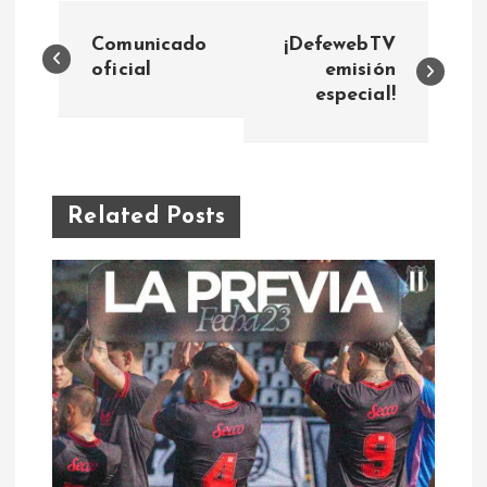
N
Comunicado
¡DefewebTV
a
oficial
emisión
especial!
v
e
Related Posts
g
a
c
i
ó