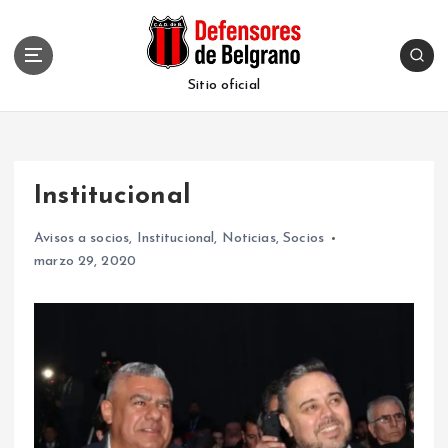
S
k
i
p
Sitio oficial
t
o
c
o
Institucional
n
t
Avisos a socios
,
Institucional
,
Noticias
,
Socios
e
marzo 29, 2020
n
t