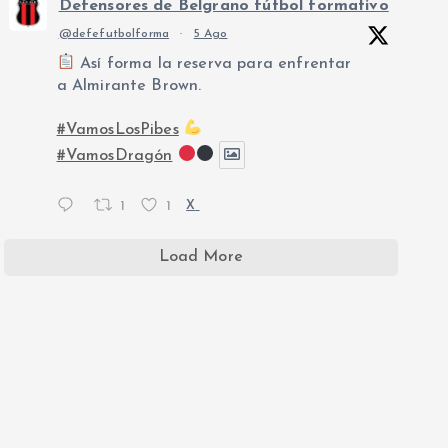
Defensores de Belgrano fútbol formativo
@defefutbolforma
·
5 Ago
Así forma la reserva para enfrentar
a Almirante Brown.
#VamosLosPibes
#VamosDragón
1
1
X
Load More