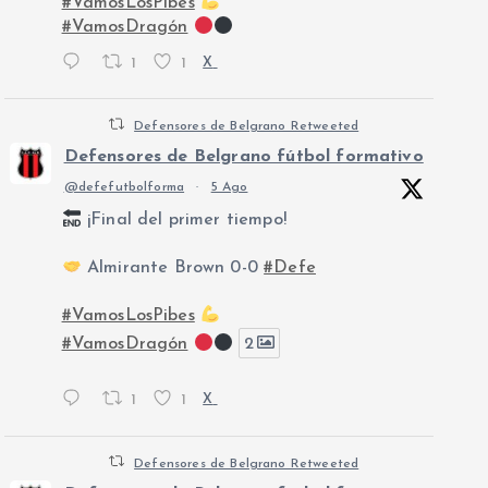
#VamosLosPibes
#VamosDragón
1
1
X
Defensores de Belgrano Retweeted
Defensores de Belgrano fútbol formativo
@defefutbolforma
·
5 Ago
¡Final del primer tiempo!
Almirante Brown 0-0
#Defe
#VamosLosPibes
#VamosDragón
2
1
1
X
Defensores de Belgrano Retweeted