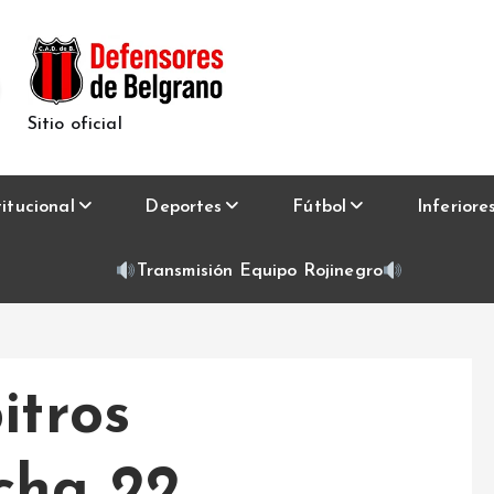
Sitio oficial
titucional
Deportes
Fútbol
Inferiore
Transmisión Equipo Rojinegro
itros
cha 22