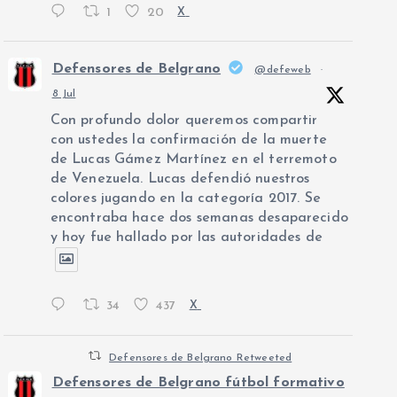
1
20
X
Defensores de Belgrano
@defeweb
·
8 Jul
Con profundo dolor queremos compartir
con ustedes la confirmación de la muerte
de Lucas Gámez Martínez en el terremoto
de Venezuela. Lucas defendió nuestros
colores jugando en la categoría 2017. Se
encontraba hace dos semanas desaparecido
y hoy fue hallado por las autoridades de
34
437
X
Defensores de Belgrano Retweeted
Defensores de Belgrano fútbol formativo