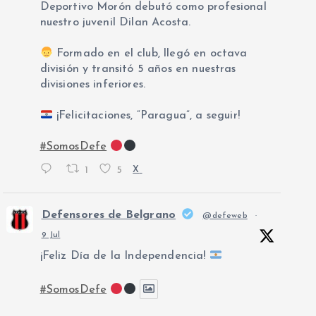
Deportivo Morón debutó como profesional
nuestro juvenil Dilan Acosta.
Formado en el club, llegó en octava
división y transitó 5 años en nuestras
divisiones inferiores.
¡Felicitaciones, “Paragua”, a seguir!
#SomosDefe
1
5
X
Defensores de Belgrano
@defeweb
·
9 Jul
¡Feliz Día de la Independencia!
#SomosDefe