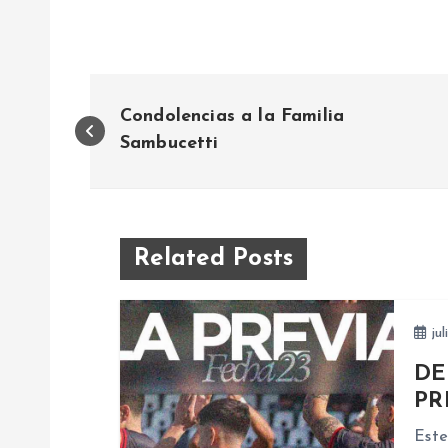
N
Condolencias a la Familia
a
Sambucetti
v
e
Related Posts
g
jul
a
DE
PR
c
Este