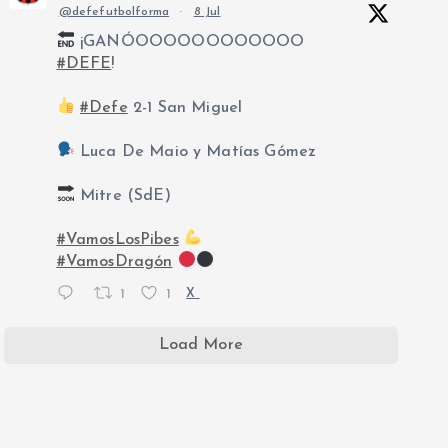
@defefutbolforma
·
8 Jul
¡GANÓOOOOOOOOOOOO
#DEFE
!
#Defe
2-1 San Miguel
Luca De Maio y Matías Gómez
Mitre (SdE)
#VamosLosPibes
#VamosDragón
1
1
X
Load More