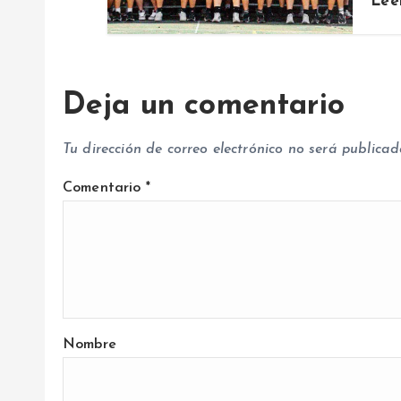
Lee
r
a
Deja un comentario
d
Tu dirección de correo electrónico no será publicad
a
Comentario
*
s
Nombre