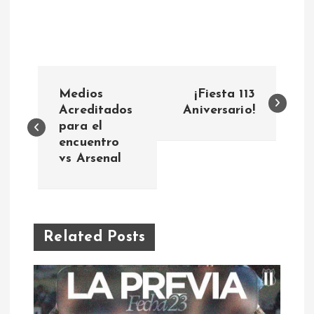
N
Medios
¡Fiesta 113
a
Acreditados
Aniversario!
para el
encuentro
v
vs Arsenal
e
g
Related Posts
a
c