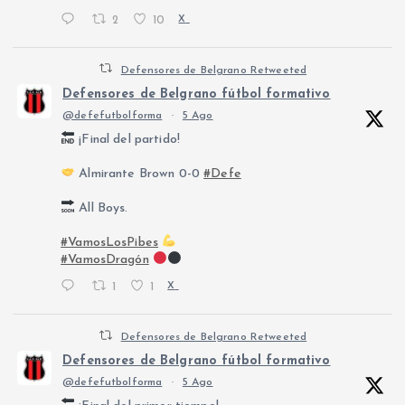
2
10
X
Defensores de Belgrano Retweeted
Defensores de Belgrano fútbol formativo
@defefutbolforma
·
5 Ago
¡Final del partido!
Almirante Brown 0-0
#Defe
All Boys.
#VamosLosPibes
#VamosDragón
1
1
X
Defensores de Belgrano Retweeted
Defensores de Belgrano fútbol formativo
@defefutbolforma
·
5 Ago