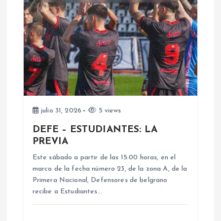
i
ó
n
d
e
julio 31, 2026
5 views
e
DEFE – ESTUDIANTES: LA
PREVIA
n
Este sábado a partir de las 15:00 horas, en el
marco de la fecha número 23, de la zona A, de la
t
Primera Nacional, Defensores de belgrano
recibe a Estudiantes…
r