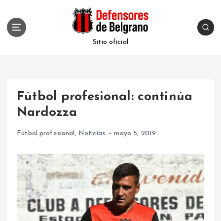
S
k
i
p
Sitio oficial
t
o
c
o
Fútbol profesional: continúa
n
t
Nardozza
e
n
Fútbol profesional
,
Noticias
mayo 5, 2019
t