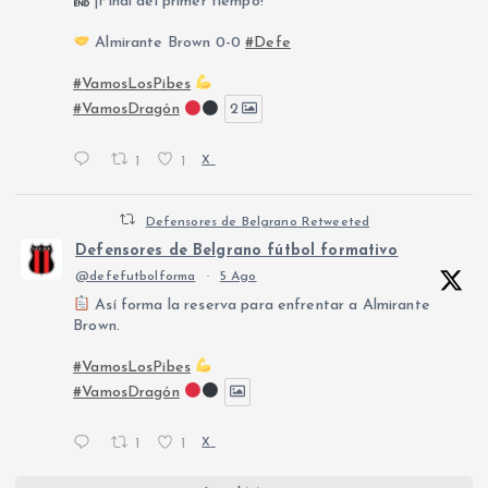
¡Final del primer tiempo!
Almirante Brown 0-0
#Defe
#VamosLosPibes
#VamosDragón
2
1
1
X
Defensores de Belgrano Retweeted
Defensores de Belgrano fútbol formativo
@defefutbolforma
·
5 Ago
Así forma la reserva para enfrentar a Almirante
Brown.
#VamosLosPibes
#VamosDragón
1
1
X