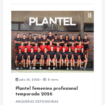
a
d
a
s
julio 30, 2026
8 views
Plantel femenino profesional
temporada 2026
ARQUERAS DEFENSORAS