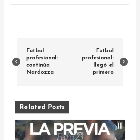
N
Fútbol
Fútbol
a
profesional:
profesional:
continúa
llegó el
Nardozza
primero
v
e
g
Related Posts
a
c