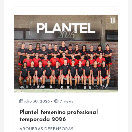
a
d
a
s
julio 30, 2026
7 views
Plantel femenino profesional
temporada 2026
ARQUERAS DEFENSORAS