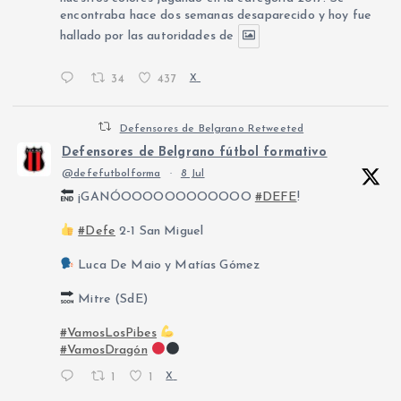
encontraba hace dos semanas desaparecido y hoy fue
hallado por las autoridades de
34
437
X
Defensores de Belgrano Retweeted
Defensores de Belgrano fútbol formativo
@defefutbolforma
·
8 Jul
¡GANÓOOOOOOOOOOOO
#DEFE
!
#Defe
2-1 San Miguel
Luca De Maio y Matías Gómez
Mitre (SdE)
#VamosLosPibes
#VamosDragón
1
1
X