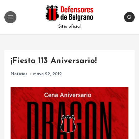
S
k
i
p
Sitio oficial
t
o
c
o
¡Fiesta 113 Aniversario!
n
t
Noticias
mayo 22, 2019
e
n
t