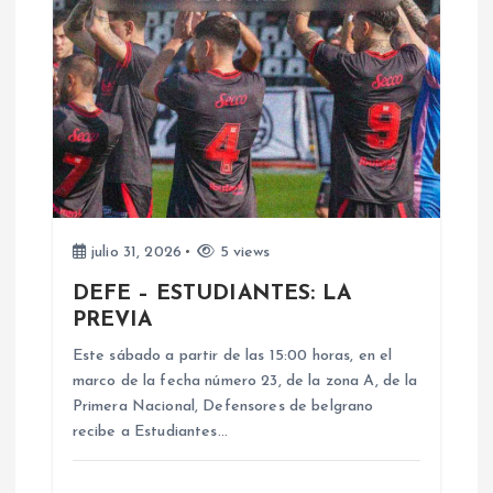
i
ó
n
d
e
julio 31, 2026
5 views
DEFE – ESTUDIANTES: LA
e
PREVIA
n
Este sábado a partir de las 15:00 horas, en el
marco de la fecha número 23, de la zona A, de la
Primera Nacional, Defensores de belgrano
t
recibe a Estudiantes…
r