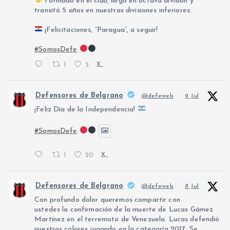
Formado en el club, llegó en octava división y
transitó 5 años en nuestras divisiones inferiores.
¡Felicitaciones, “Paragua”, a seguir!
#SomosDefe
1
5
X
Defensores de Belgrano
@defeweb
·
9 Jul
¡Feliz Día de la Independencia!
#SomosDefe
1
20
X
Defensores de Belgrano
@defeweb
·
8 Jul
Con profundo dolor queremos compartir con
ustedes la confirmación de la muerte de Lucas Gámez
Martínez en el terremoto de Venezuela. Lucas defendió
nuestros colores jugando en la categoría 2017. Se