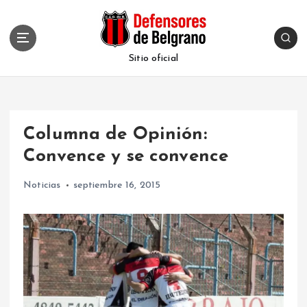
S
k
i
p
Sitio oficial
t
o
c
o
Columna de Opinión:
n
t
Convence y se convence
e
n
Noticias
septiembre 16, 2015
t