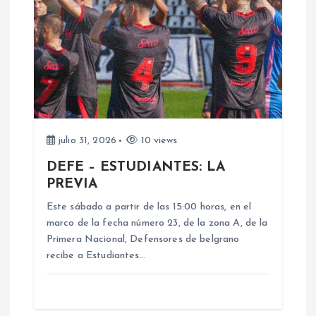
n
d
e
e
julio 31, 2026
10 views
n
DEFE – ESTUDIANTES: LA
PREVIA
t
Este sábado a partir de las 15:00 horas, en el
marco de la fecha número 23, de la zona A, de la
r
Primera Nacional, Defensores de belgrano
recibe a Estudiantes…
a
d