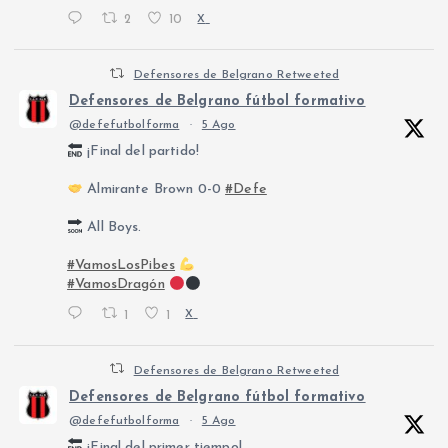
2
10
X
Defensores de Belgrano Retweeted
Defensores de Belgrano fútbol formativo
@defefutbolforma
·
5 Ago
¡Final del partido!
Almirante Brown 0-0
#Defe
All Boys.
#VamosLosPibes
#VamosDragón
1
1
X
Defensores de Belgrano Retweeted
Defensores de Belgrano fútbol formativo
@defefutbolforma
·
5 Ago
¡Final del primer tiempo!