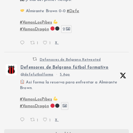
Almirante Brown 0-0
#Defe
#VamosLosPibes
#VamosDragón
2
1
1
X
Defensores de Belgrano Retweeted
Defensores de Belgrano fútbol formativo
@defefutbolforma
·
5 Ago
Así forma la reserva para enfrentar a Almirante
Brown.
#VamosLosPibes
#VamosDragón
1
1
X