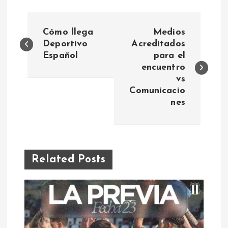
N
Cómo llega
Medios
a
Deportivo
Acreditados
Español
para el
encuentro
v
vs
Comunicacio
e
nes
g
a
Related Posts
c
i
ó