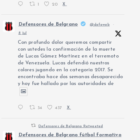
1
20
X
Defensores de Belgrano
@defeweb
·
8 Jul
Con profundo dolor queremos compartir
con ustedes la confirmación de la muerte
de Lucas Gámez Martínez en el terremoto
de Venezuela. Lucas defendió nuestros
colores jugando en la categoría 2017. Se
encontraba hace dos semanas desaparecido
y hoy fue hallado por las autoridades de
34
437
X
Defensores de Belgrano Retweeted
Defensores de Belgrano fútbol formativo