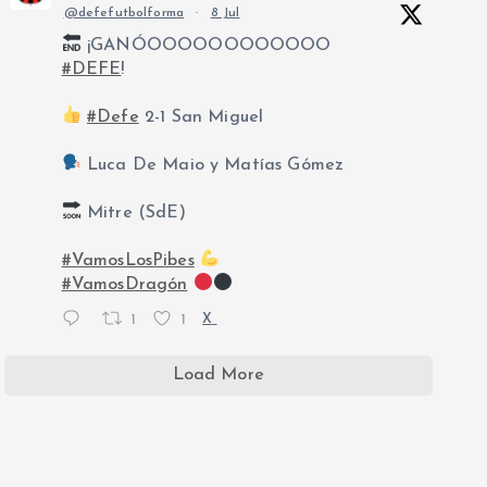
@defefutbolforma
·
8 Jul
¡GANÓOOOOOOOOOOOO
#DEFE
!
#Defe
2-1 San Miguel
Luca De Maio y Matías Gómez
Mitre (SdE)
#VamosLosPibes
#VamosDragón
1
1
X
Load More