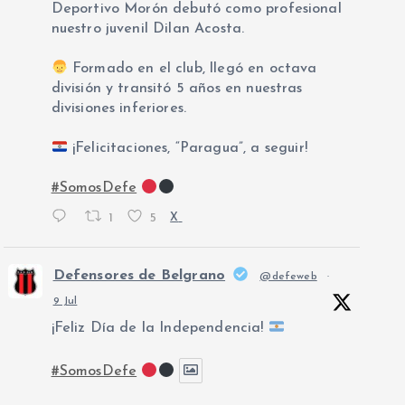
Deportivo Morón debutó como profesional
nuestro juvenil Dilan Acosta.
Formado en el club, llegó en octava
división y transitó 5 años en nuestras
divisiones inferiores.
¡Felicitaciones, “Paragua”, a seguir!
#SomosDefe
1
5
X
Defensores de Belgrano
@defeweb
·
9 Jul
¡Feliz Día de la Independencia!
#SomosDefe