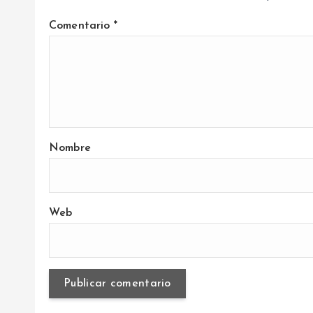
a
Comentario
*
s
Nombre
Web