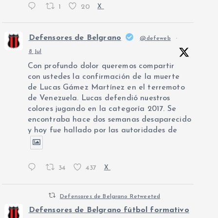
1
20
X
Defensores de Belgrano
@defeweb
·
8 Jul
Con profundo dolor queremos compartir
con ustedes la confirmación de la muerte
de Lucas Gámez Martínez en el terremoto
de Venezuela. Lucas defendió nuestros
colores jugando en la categoría 2017. Se
encontraba hace dos semanas desaparecido
y hoy fue hallado por las autoridades de
34
437
X
Defensores de Belgrano Retweeted
Defensores de Belgrano fútbol formativo