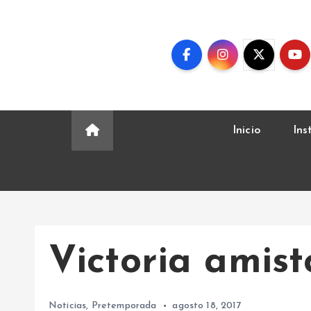
S
k
i
p
t
o
c
Inicio
Ins
o
n
t
e
n
t
Victoria amist
Noticias
,
Pretemporada
agosto 18, 2017