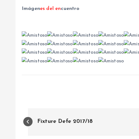
Imágen
es del en
cuentro
N
Fixture Defe 2017/18
a