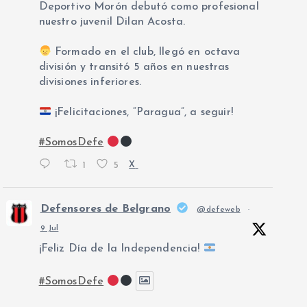
Deportivo Morón debutó como profesional
nuestro juvenil Dilan Acosta.
Formado en el club, llegó en octava
división y transitó 5 años en nuestras
divisiones inferiores.
¡Felicitaciones, “Paragua”, a seguir!
#SomosDefe
1
5
X
Defensores de Belgrano
@defeweb
·
9 Jul
¡Feliz Día de la Independencia!
#SomosDefe