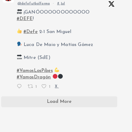
@defefutbolforma
·
8 Jul
¡GANÓOOOOOOOOOOOO
#DEFE
!
#Defe
2-1 San Miguel
Luca De Maio y Matías Gómez
Mitre (SdE)
#VamosLosPibes
#VamosDragón
1
1
X
Load More