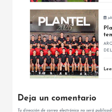
d
jul
e
Pl
te
e
ARQ
n
DE
t
Lee
r
a
Deja un comentario
d
Tu dirección de correo electrónico no será publicad