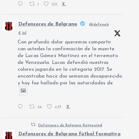
1
20
X
Defensores de Belgrano
@defeweb
·
8 Jul
Con profundo dolor queremos compartir
con ustedes la confirmación de la muerte
de Lucas Gámez Martínez en el terremoto
de Venezuela. Lucas defendió nuestros
colores jugando en la categoría 2017. Se
encontraba hace dos semanas desaparecido
y hoy fue hallado por las autoridades de
34
437
X
Defensores de Belgrano Retweeted
Defensores de Belgrano fútbol formativo