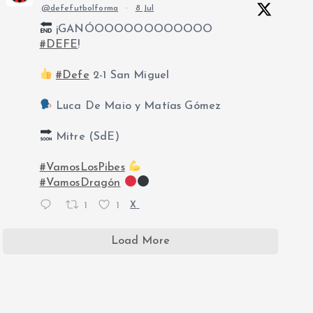
@defefutbolforma
·
8 Jul
¡GANÓOOOOOOOOOOOO
#DEFE
!
#Defe
2-1 San Miguel
Luca De Maio y Matías Gómez
Mitre (SdE)
#VamosLosPibes
#VamosDragón
1
1
X
Load More