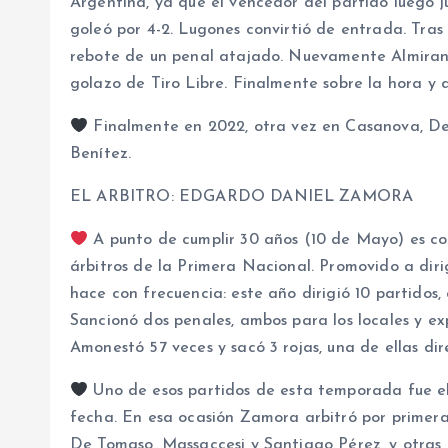
Argentina, ya que el vencedor del partido luego 
goleó por 4-2. Lugones convirtió de entrada. Tras
rebote de un penal atajado. Nuevamente Almirant
golazo de Tiro Libre. Finalmente sobre la hora y d
Finalmente en 2022, otra vez en Casanova, Def
Benítez.
EL ARBITRO: EDGARDO DANIEL ZAMORA
A punto de cumplir 30 años (10 de Mayo) es co
árbitros de la Primera Nacional. Promovido a diri
hace con frecuencia: este año dirigió 10 partidos, 
Sancionó dos penales, ambos para los locales y expu
Amonestó 57 veces y sacó 3 rojas, una de ellas dir
Uno de esos partidos de esta temporada fue el
fecha. En esa ocasión Zamora arbitró por primera
De Tomaso, Massaccesi y Santiago Pérez, y otras d