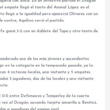
jugaría con Boca. En un atractivo partido el Dragón
 el empate llegó el tanto del Animal López en el
e llegó a la igualdad pero apareció Olivares con un
e contra, Aquilino cerró el partido.
e ganó 3-2 con un doblete del Topo y otro tanto de
nsiderado uno de los más jóvenes y ascendentes
gir en la categoría en la temporada pasada, ya lo
con 4 victorias locales, una visitante y 5 empates.
lsó 3 jugadores, dos de los locales y uno visitante.
ecta.
 0-0 entre Defensores y Temperley de la cuarta
 vez al Dragón, sacando tarjeta amarilla a Benítez,
os a jugadores del equipo rival.