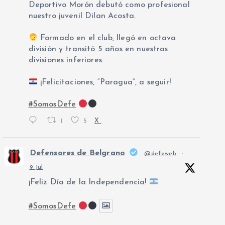
Deportivo Morón debutó como profesional
nuestro juvenil Dilan Acosta.
Formado en el club, llegó en octava
división y transitó 5 años en nuestras
divisiones inferiores.
¡Felicitaciones, “Paragua”, a seguir!
#SomosDefe
1
5
X
Defensores de Belgrano
@defeweb
·
9 Jul
¡Feliz Día de la Independencia!
#SomosDefe