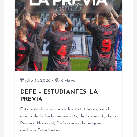
c
i
ó
n
d
e
julio 31, 2026
6 views
DEFE – ESTUDIANTES: LA
e
PREVIA
n
Este sábado a partir de las 15:00 horas, en el
marco de la fecha número 23, de la zona A, de la
Primera Nacional, Defensores de belgrano
t
recibe a Estudiantes…