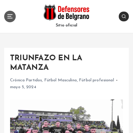
S
k
i
p
Sitio oficial
t
o
c
o
TRIUNFAZO EN LA
n
t
MATANZA
e
n
Crónica Partidos
,
Fútbol Masculino
,
Fútbol profesional
t
mayo 5, 2024