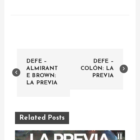
N
DEFE –
DEFE –
a
ALMIRANT
COLÓN: LA
E BROWN:
PREVIA
LA PREVIA
v
e
g
Related Posts
a