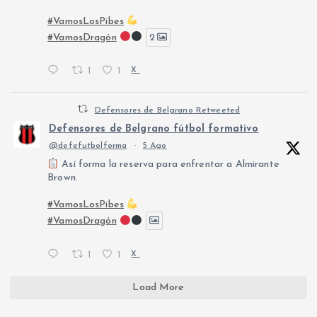
#VamosLosPibes
#VamosDragón
2
1
1
X
Defensores de Belgrano Retweeted
Defensores de Belgrano fútbol formativo
@defefutbolforma
·
5 Ago
Así forma la reserva para enfrentar a Almirante
Brown.
#VamosLosPibes
#VamosDragón
1
1
X
Load More