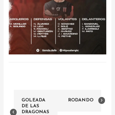
N
GOLEADA
RODANDO
a
DE LAS
DRAGONAS