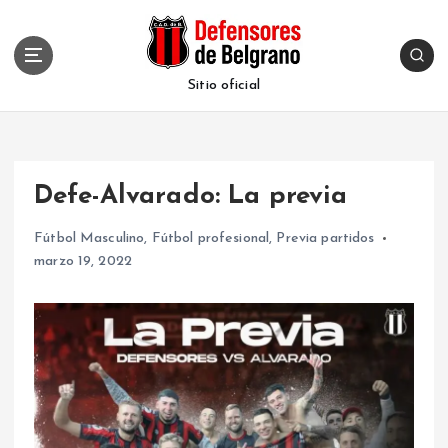
S
k
i
p
Sitio oficial
t
o
c
o
Defe-Alvarado: La previa
n
t
Fútbol Masculino
,
Fútbol profesional
,
Previa partidos
e
marzo 19, 2022
n
t