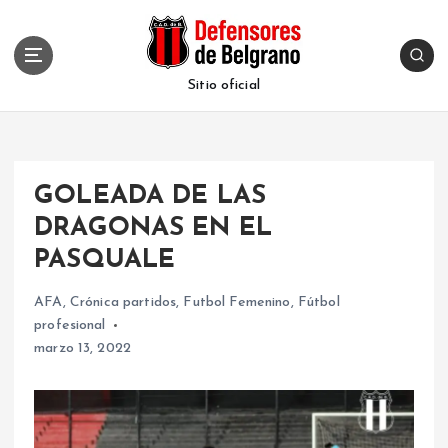
S
k
i
p
Sitio oficial
t
o
c
o
GOLEADA DE LAS
n
t
DRAGONAS EN EL
e
PASQUALE
n
t
AFA
,
Crónica partidos
,
Futbol Femenino
,
Fútbol
profesional
marzo 13, 2022