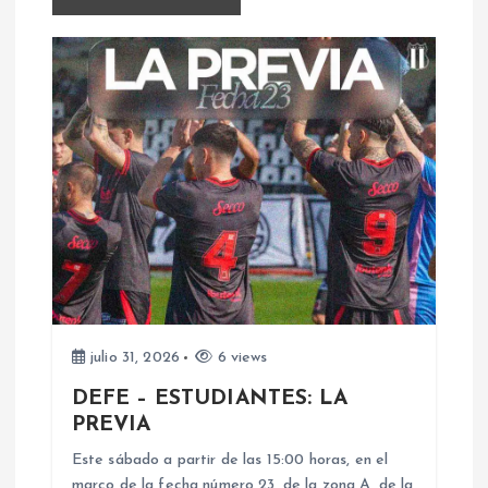
g
a
c
i
ó
n
d
julio 31, 2026
6 views
e
DEFE – ESTUDIANTES: LA
PREVIA
e
Este sábado a partir de las 15:00 horas, en el
marco de la fecha número 23, de la zona A, de la