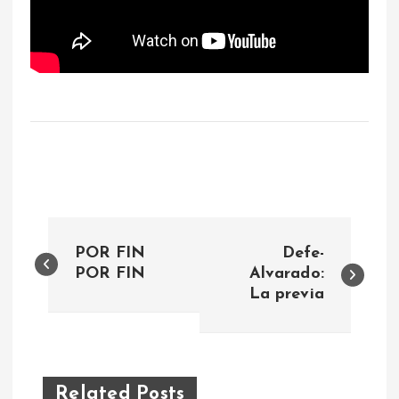
N
POR FIN
Defe-
a
POR FIN
Alvarado:
La previa
v
e
Related Posts