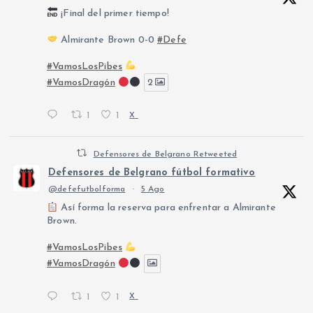
¡Final del primer tiempo!
Almirante Brown 0-0
#Defe
#VamosLosPibes
#VamosDragón
2
1
1
X
Defensores de Belgrano Retweeted
Defensores de Belgrano fútbol formativo
@defefutbolforma
·
5 Ago
Así forma la reserva para enfrentar a Almirante
Brown.
#VamosLosPibes
#VamosDragón
1
1
X