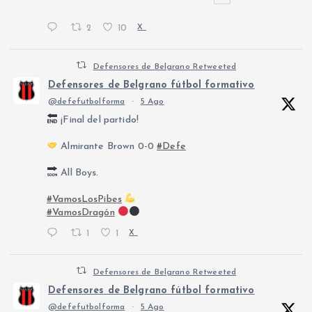
2
10
X
Defensores de Belgrano Retweeted
Defensores de Belgrano fútbol formativo
@defefutbolforma
·
5 Ago
¡Final del partido!
Almirante Brown 0-0
#Defe
All Boys.
#VamosLosPibes
#VamosDragón
1
1
X
Defensores de Belgrano Retweeted
Defensores de Belgrano fútbol formativo
@defefutbolforma
·
5 Ago