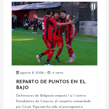
a
c
i
ó
n
d
e
agosto 8, 2026
4 views
REPARTO DE PUNTOS EN EL
e
BAJO
n
Defensores de Belgrano empató 1 a 1 contra
Estudiantes de Caseros, el conjunto comandado
por César Vigevani ha sido el protagonista