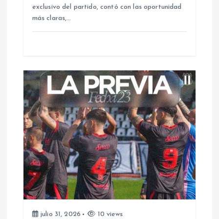
t
exclusivo del partido, contó con las oportunidad
más claras,…
r
a
d
a
s
julio 31, 2026
10 views