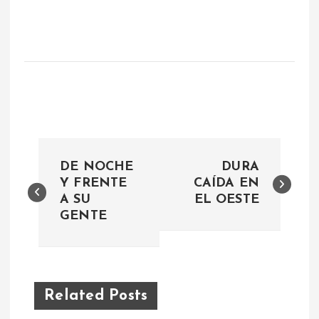
N
DE NOCHE
DURA
a
Y FRENTE
CAÍDA EN
A SU
EL OESTE
GENTE
v
e
g
Related Posts