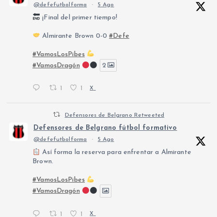
@defefutbolforma
·
5 Ago
¡Final del primer tiempo!
Almirante Brown 0-0
#Defe
#VamosLosPibes
#VamosDragón
2
1
1
X
Defensores de Belgrano Retweeted
Defensores de Belgrano fútbol formativo
@defefutbolforma
·
5 Ago
Así forma la reserva para enfrentar a Almirante
Brown.
#VamosLosPibes
#VamosDragón
1
1
X