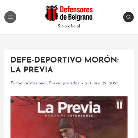
S
k
i
p
Sitio oficial
t
o
c
o
DEFE-DEPORTIVO MORÓN:
n
t
LA PREVIA
e
n
Fútbol profesional
,
Previa partidos
octubre 22, 2021
t