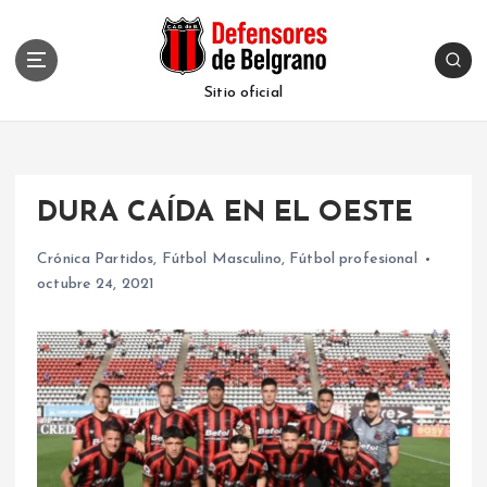
S
k
i
p
Sitio oficial
t
o
c
o
DURA CAÍDA EN EL OESTE
n
t
Crónica Partidos
,
Fútbol Masculino
,
Fútbol profesional
e
octubre 24, 2021
n
t