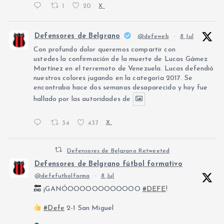
1
20
X
Defensores de Belgrano
@defeweb
·
8 Jul
Con profundo dolor queremos compartir con
ustedes la confirmación de la muerte de Lucas Gámez
Martínez en el terremoto de Venezuela. Lucas defendió
nuestros colores jugando en la categoría 2017. Se
encontraba hace dos semanas desaparecido y hoy fue
hallado por las autoridades de
34
437
X
Defensores de Belgrano Retweeted
Defensores de Belgrano fútbol formativo
@defefutbolforma
·
8 Jul
¡GANÓOOOOOOOOOOOO
#DEFE
!
#Defe
2-1 San Miguel