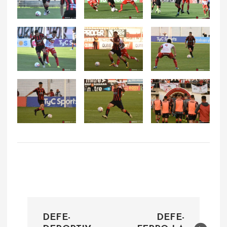
N
DEFE-
DEFE-