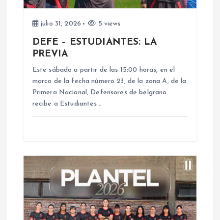
d
e
julio 31, 2026
5 views
DEFE – ESTUDIANTES: LA
e
PREVIA
n
Este sábado a partir de las 15:00 horas, en el
marco de la fecha número 23, de la zona A, de la
Primera Nacional, Defensores de belgrano
t
recibe a Estudiantes…
r
a
d
a
s