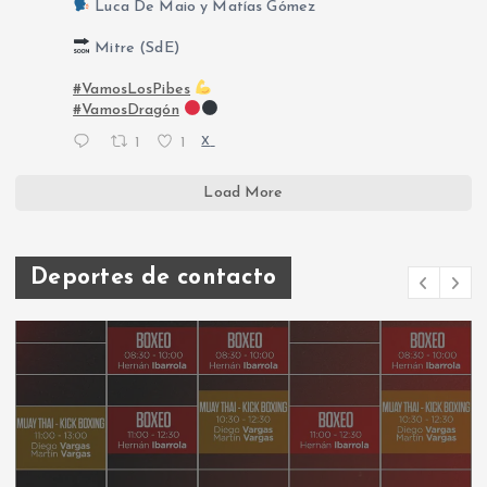
Luca De Maio y Matías Gómez
Mitre (SdE)
#VamosLosPibes
#VamosDragón
1
1
X
Load More
Deportes de contacto