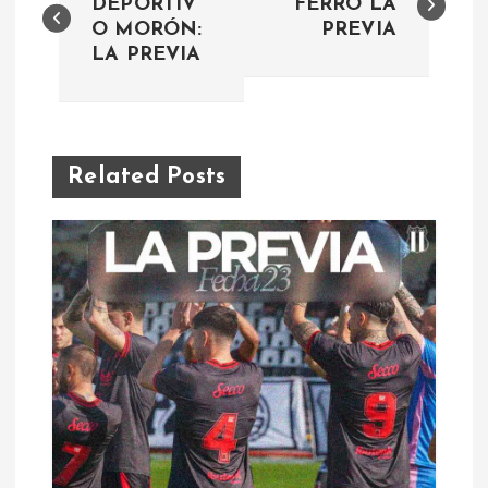
a
DEPORTIV
FERRO LA
O MORÓN:
PREVIA
LA PREVIA
v
e
g
Related Posts
a
c
i
ó
n