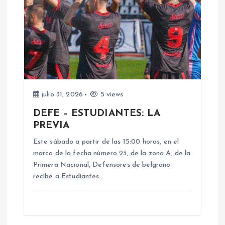
ó
n
d
e
julio 31, 2026
5 views
DEFE – ESTUDIANTES: LA
e
PREVIA
n
Este sábado a partir de las 15:00 horas, en el
marco de la fecha número 23, de la zona A, de la
Primera Nacional, Defensores de belgrano
t
recibe a Estudiantes…
r
a