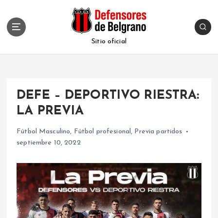
S
k
i
p
Sitio oficial
t
o
c
o
DEFE – DEPORTIVO RIESTRA:
n
t
LA PREVIA
e
n
Fútbol Masculino
,
Fútbol profesional
,
Previa partidos
t
septiembre 10, 2022