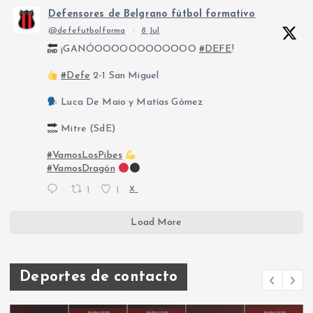
Defensores de Belgrano fútbol formativo
@defefutbolforma
·
8 Jul
¡GANÓOOOOOOOOOOOO
#DEFE
!
#Defe
2-1 San Miguel
Luca De Maio y Matías Gómez
Mitre (SdE)
#VamosLosPibes
#VamosDragón
1
1
X
Load More
Deportes de contacto