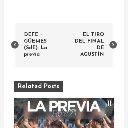
N
DEFE –
EL TIRO
a
GÜEMES
DEL FINAL
(SdE): La
DE
previa
AGUSTÍN
v
e
g
Related Posts
a
c
i