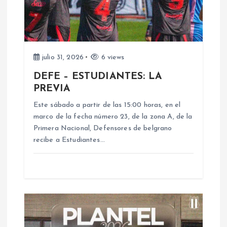
n
d
e
julio 31, 2026
6 views
DEFE – ESTUDIANTES: LA
e
PREVIA
n
Este sábado a partir de las 15:00 horas, en el
marco de la fecha número 23, de la zona A, de la
Primera Nacional, Defensores de belgrano
t
recibe a Estudiantes…
r
a
d