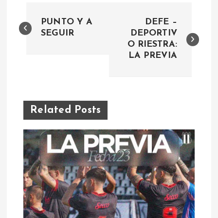
N
PUNTO Y A
DEFE –
a
SEGUIR
DEPORTIV
O RIESTRA:
LA PREVIA
v
e
g
Related Posts
a
c
i
ó