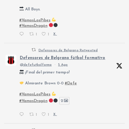
All Boys.
#VamosLosPibes
#VamosDragón
1
1
X
Defensores de Belgrano Retweeted
Defensores de Belgrano fútbol formativo
@defefutbolforma
·
5 Ago
¡Final del primer tiempo!
Almirante Brown 0-0
#Defe
#VamosLosPibes
#VamosDragón
2
1
1
X