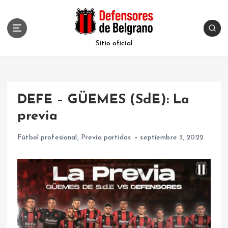
S
k
i
p
Sitio oficial
t
o
c
o
DEFE – GÜEMES (SdE): La
n
t
previa
e
n
Fútbol profesional
,
Previa partidos
septiembre 3, 2022
t