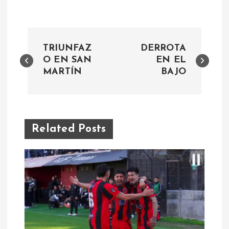
N
TRIUNFAZ
DERROTA
a
O EN SAN
EN EL
MARTÍN
BAJO
v
e
Related Posts
g
a
c
i