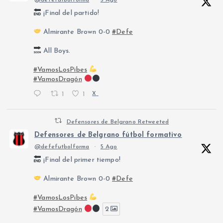
¡Final del partido!
Almirante Brown 0-0
#Defe
All Boys.
#VamosLosPibes
#VamosDragón
1
1
X
Defensores de Belgrano Retweeted
Defensores de Belgrano fútbol formativo
@defefutbolforma
·
5 Ago
¡Final del primer tiempo!
Almirante Brown 0-0
#Defe
#VamosLosPibes
#VamosDragón
2