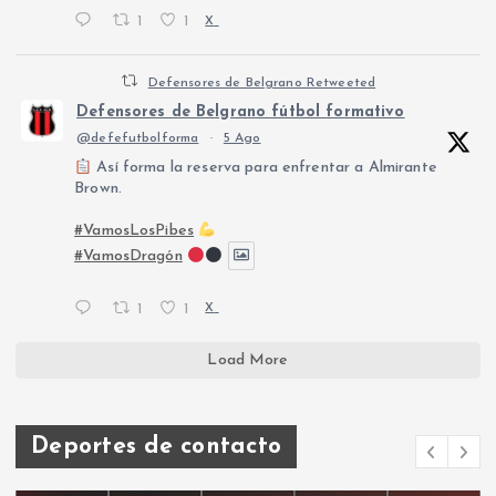
1
1
X
Defensores de Belgrano Retweeted
Defensores de Belgrano fútbol formativo
@defefutbolforma
·
5 Ago
Así forma la reserva para enfrentar a Almirante
Brown.
#VamosLosPibes
#VamosDragón
1
1
X
Load More
Deportes de contacto