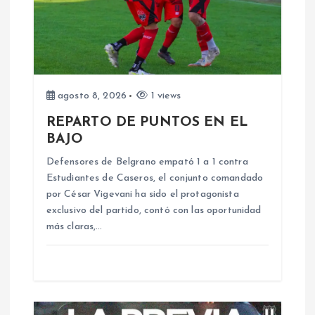
ó
n
d
agosto 8, 2026
1 views
e
REPARTO DE PUNTOS EN EL
BAJO
e
Defensores de Belgrano empató 1 a 1 contra
n
Estudiantes de Caseros, el conjunto comandado
por César Vigevani ha sido el protagonista
exclusivo del partido, contó con las oportunidad
t
más claras,…
r
a