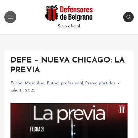
S
k
i
p
Sitio oficial
t
o
c
o
DEFE – NUEVA CHICAGO: LA
n
t
PREVIA
e
n
Fútbol Masculino
,
Fútbol profesional
,
Previa partidos
t
julio 11, 2025