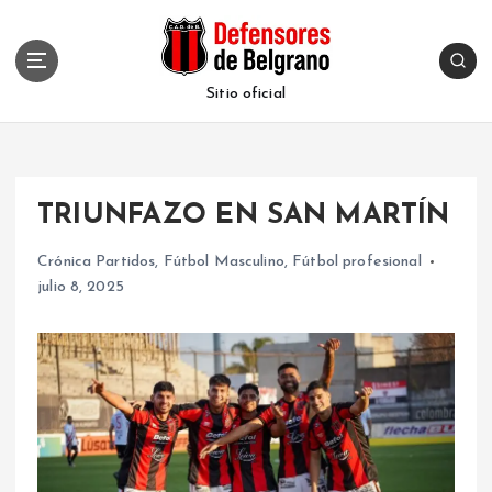
S
k
i
p
Sitio oficial
t
o
c
o
TRIUNFAZO EN SAN MARTÍN
n
t
Crónica Partidos
,
Fútbol Masculino
,
Fútbol profesional
e
julio 8, 2025
n
t