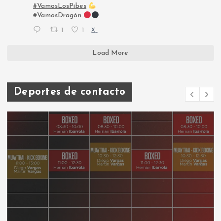
#VamosLosPibes
#VamosDragón
1
1
X
Load More
Deportes de contacto