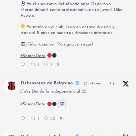
En el encuentro del sábado ante Deportivo
Morón debutó como profesional nuestro juvenil Dilan
Acosta.
Formado en el club, llegó en octava división y
transitó 5 años en nuestras divisiones inferiores.
¡Felicitaciones, “Paragua”, a seguir!
#SomosDefe
1
5
X
Defensores de Belgrano
@defeweb
·
9 Jul
¡Feliz Día de la Independencia!
#SomosDefe
1
20
X