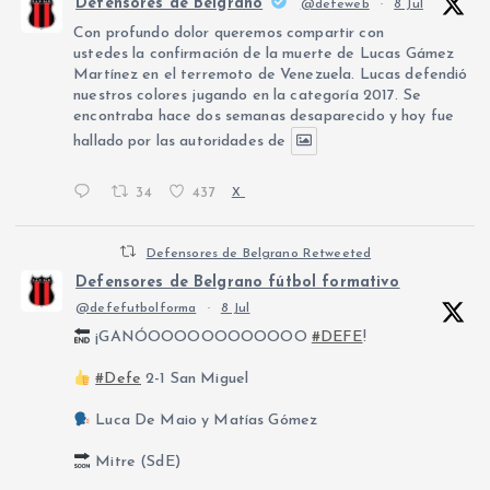
Defensores de Belgrano
@defeweb
·
8 Jul
Con profundo dolor queremos compartir con
ustedes la confirmación de la muerte de Lucas Gámez
Martínez en el terremoto de Venezuela. Lucas defendió
nuestros colores jugando en la categoría 2017. Se
encontraba hace dos semanas desaparecido y hoy fue
hallado por las autoridades de
34
437
X
Defensores de Belgrano Retweeted
Defensores de Belgrano fútbol formativo
@defefutbolforma
·
8 Jul
¡GANÓOOOOOOOOOOOO
#DEFE
!
#Defe
2-1 San Miguel
Luca De Maio y Matías Gómez
Mitre (SdE)