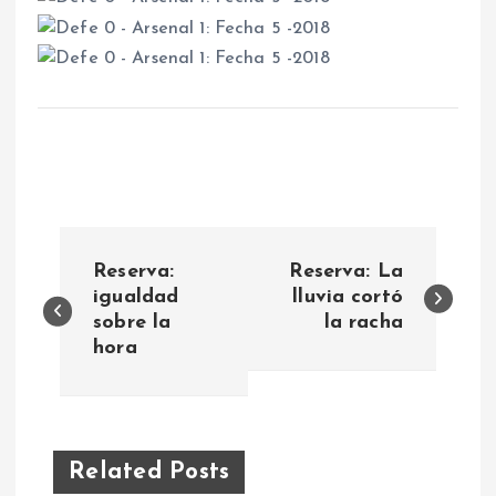
N
Reserva:
Reserva: La
a
igualdad
lluvia cortó
sobre la
la racha
hora
v
e
g
Related Posts