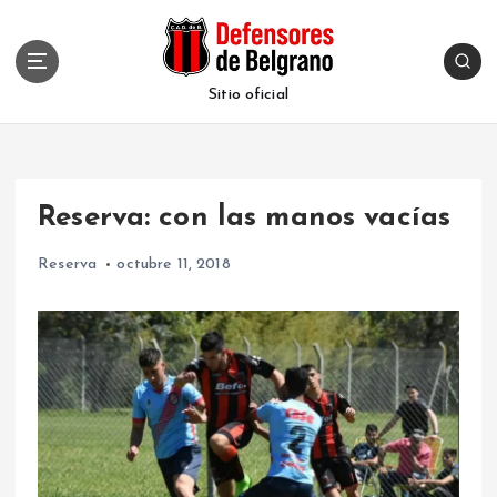
S
k
i
p
Sitio oficial
t
o
c
o
Reserva: con las manos vacías
n
t
Reserva
octubre 11, 2018
e
n
t