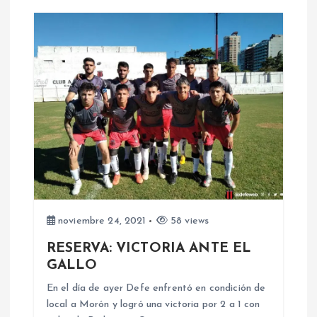
a
c
i
ó
n
d
e
noviembre 24, 2021
58 views
RESERVA: VICTORIA ANTE EL
e
GALLO
n
En el día de ayer Defe enfrentó en condición de
local a Morón y logró una victoria por 2 a 1 con