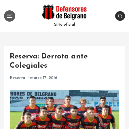
S
k
i
p
Sitio oficial
t
o
c
o
Reserva: Derrota ante
n
t
Colegiales
e
n
Reserva
marzo 17, 2016
t