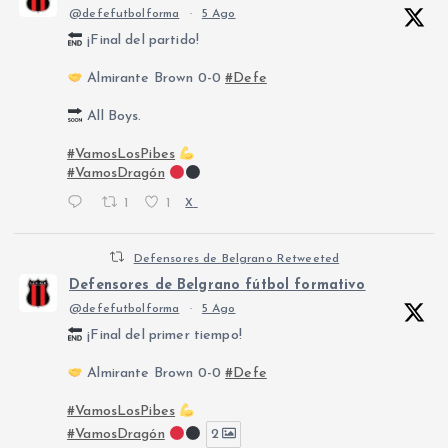
@defefutbolforma
·
5 Ago
¡Final del partido!
Almirante Brown 0-0
#Defe
All Boys.
#VamosLosPibes
#VamosDragón
1
1
X
Defensores de Belgrano Retweeted
Defensores de Belgrano fútbol formativo
@defefutbolforma
·
5 Ago
¡Final del primer tiempo!
Almirante Brown 0-0
#Defe
#VamosLosPibes
#VamosDragón
2