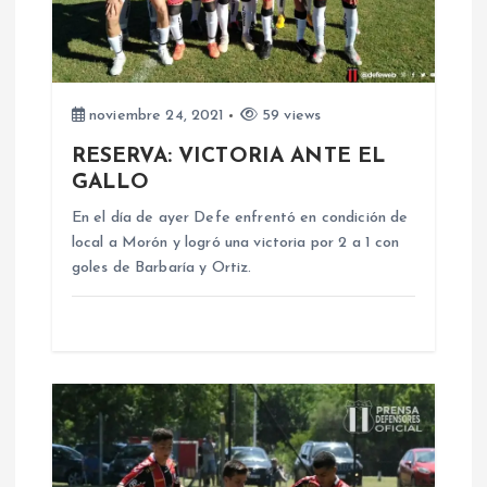
n
d
noviembre 24, 2021
59 views
e
RESERVA: VICTORIA ANTE EL
GALLO
e
En el día de ayer Defe enfrentó en condición de
n
local a Morón y logró una victoria por 2 a 1 con
goles de Barbaría y Ortiz.
t
r
a
d