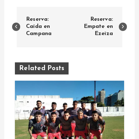
N
Reserva:
Reserva:
a
Caída en
Empate en
Campana
Ezeiza
v
e
Related Posts
g
a
c
i
ó