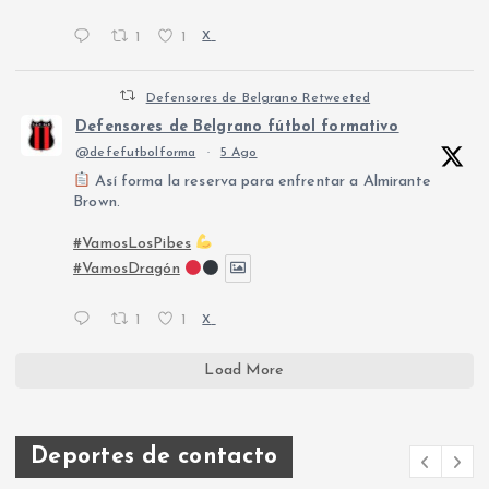
1
1
X
Defensores de Belgrano Retweeted
Defensores de Belgrano fútbol formativo
@defefutbolforma
·
5 Ago
Así forma la reserva para enfrentar a Almirante
Brown.
#VamosLosPibes
#VamosDragón
1
1
X
Load More
Deportes de contacto