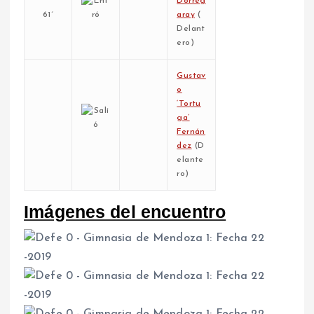
Dorreg
61´
aray
(
Delant
ero)
Gustav
o
‘Tortu
ga’
Fernán
dez
(D
elante
ro)
Imágenes del encuentro