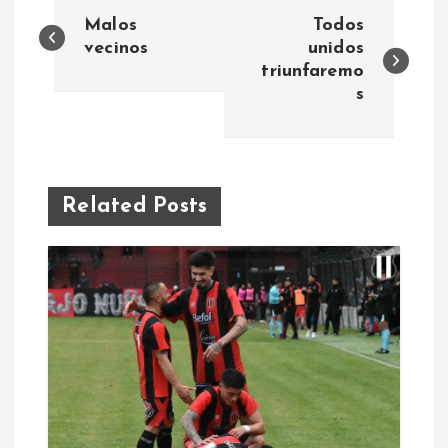
N
Malos
Todos
a
vecinos
unidos
triunfaremo
s
v
e
g
Related Posts
a
c
i
ó