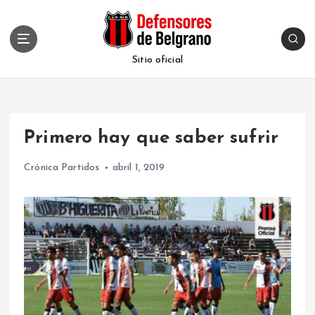
S
k
i
p
Sitio oficial
t
o
c
o
Primero hay que saber sufrir
n
t
Crónica Partidos
abril 1, 2019
e
n
t