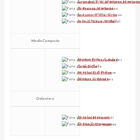
Leandro ‘Fisu’ Martinez Montagn
Francisco Martínez
Luciano ‘Flaco’ Goux
Iván ‘Chueco’ Nadal
MedioCampista
Martín Pérez Guedes
Saúl Nelle
Nicolás Del Priore
Marcos Giménez
Delantero
Nicolás Messiniti
Diego Dorregaray