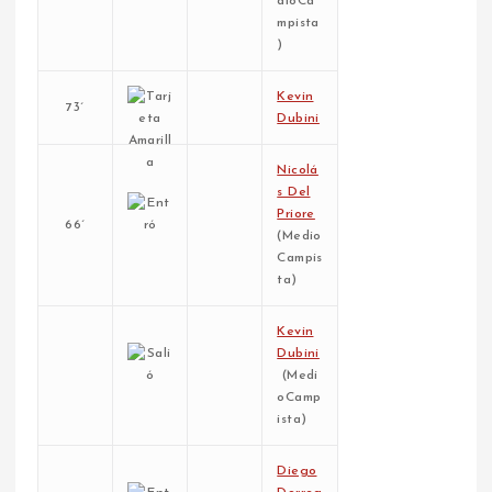
dioCa
mpista
)
Kevin
73´
Dubini
Nicolá
s Del
Priore
66´
(Medio
Campis
ta)
Kevin
Dubini
(Medi
oCamp
ista)
Diego