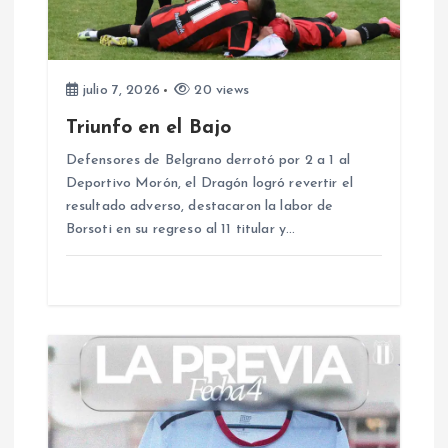
n
d
e
julio 7, 2026
20 views
Triunfo en el Bajo
e
Defensores de Belgrano derrotó por 2 a 1 al
Deportivo Morón, el Dragón logró revertir el
n
resultado adverso, destacaron la labor de
Borsoti en su regreso al 11 titular y…
t
r
a
d
a