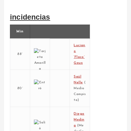
incidencias
Min
Lucian
o
88´
‘Flaco’
Goux
Saúl
Nelle
(
80´
Medio
Campis
ta)
Diego
Medin
a
(Me