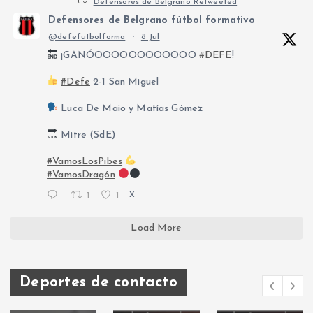
Defensores de Belgrano Retweeted
Defensores de Belgrano fútbol formativo
@defefutbolforma
·
8 Jul
¡GANÓOOOOOOOOOOOO
#DEFE
!
#Defe
2-1 San Miguel
Luca De Maio y Matías Gómez
Mitre (SdE)
#VamosLosPibes
#VamosDragón
1
1
X
Load More
Deportes de contacto