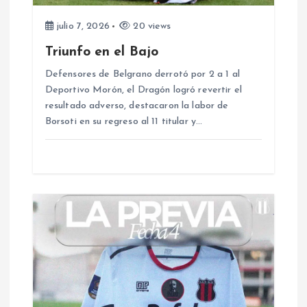
d
julio 7, 2026
20 views
e
Triunfo en el Bajo
e
Defensores de Belgrano derrotó por 2 a 1 al
Deportivo Morón, el Dragón logró revertir el
resultado adverso, destacaron la labor de
n
Borsoti en su regreso al 11 titular y…
t
r
a
d
a