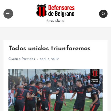
S
k
i
p
Sitio oficial
t
o
c
o
Todos unidos triunfaremos
n
t
Crónica Partidos
abril 6, 2019
e
n
t