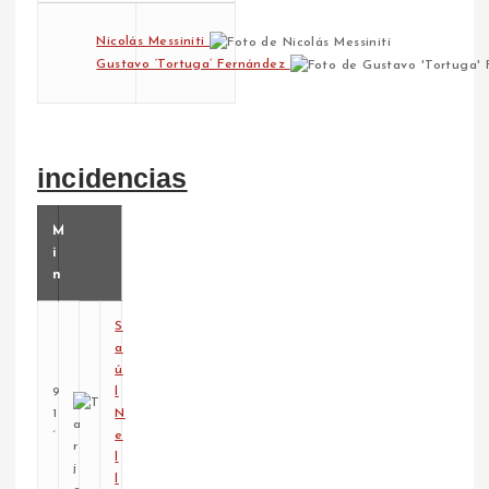
Nicolás Messiniti
Gustavo ‘Tortuga’ Fernández
incidencias
M
i
n
S
a
ú
9
l
1
N
´
e
l
l