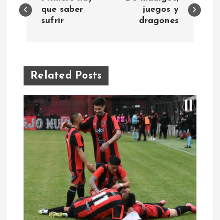
a
que saber
juegos y
sufrir
dragones
v
e
Related Posts
g
a
c
i
ó
n