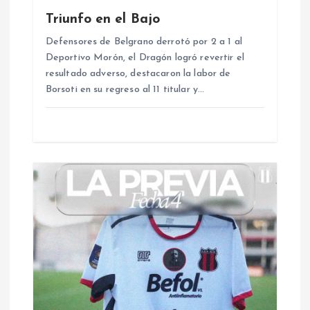
e
Triunfo en el Bajo
e
Defensores de Belgrano derrotó por 2 a 1 al
Deportivo Morón, el Dragón logró revertir el
resultado adverso, destacaron la labor de
n
Borsoti en su regreso al 11 titular y…
t
r
a
d
a
s