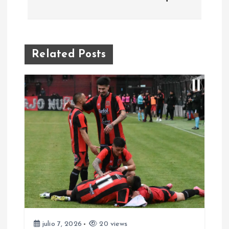
v
e
Related Posts
g
a
c
i
ó
n
d
julio 7, 2026
20 views