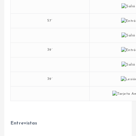
57´
39´
39´
Entrevistas