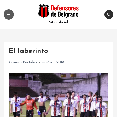
S
k
i
p
Sitio oficial
t
o
c
o
El laberinto
n
t
Crónica Partidos
marzo 1, 2018
e
n
t