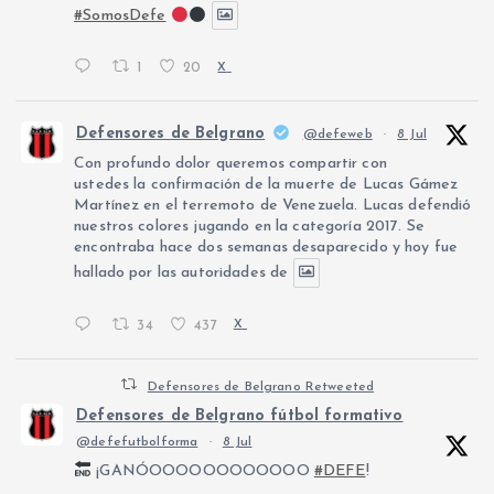
#SomosDefe
1
20
X
Defensores de Belgrano
@defeweb
·
8 Jul
Con profundo dolor queremos compartir con
ustedes la confirmación de la muerte de Lucas Gámez
Martínez en el terremoto de Venezuela. Lucas defendió
nuestros colores jugando en la categoría 2017. Se
encontraba hace dos semanas desaparecido y hoy fue
hallado por las autoridades de
34
437
X
Defensores de Belgrano Retweeted
Defensores de Belgrano fútbol formativo
@defefutbolforma
·
8 Jul
¡GANÓOOOOOOOOOOOO
#DEFE
!