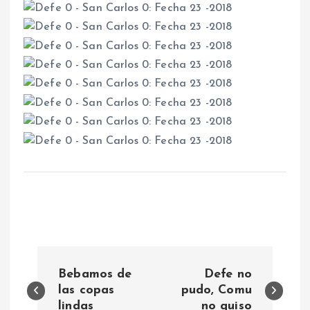
N
Bebamos de
Defe no
a
las copas
pudo, Comu
lindas
no quiso