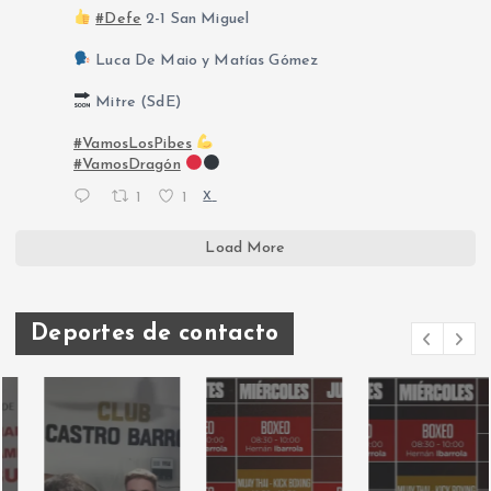
#Defe
2-1 San Miguel
Luca De Maio y Matías Gómez
Mitre (SdE)
#VamosLosPibes
#VamosDragón
1
1
X
Load More
Deportes de contacto