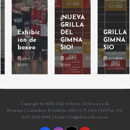
¡NUEVA
GRILLA
Exhibic
DEL
GRILLA
ión de
GIMNA
GIMNA
boxeo
SIO!
SIO
abril 7,
abril 1,
octubre
2025
2025
30, 2024
Copyright © 2026 Club Atlético Defensores de
Belgrano | Comodoro Rivadavia 1450 | C.P. 1429 | Tel/Fax: 00-
5411-4702-8967 | Email: info@defeweb.com.ar