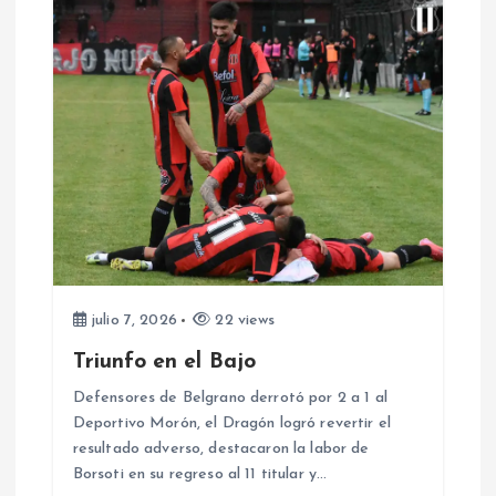
g
a
c
i
ó
n
d
julio 7, 2026
22 views
Triunfo en el Bajo
e
Defensores de Belgrano derrotó por 2 a 1 al
e
Deportivo Morón, el Dragón logró revertir el
resultado adverso, destacaron la labor de
Borsoti en su regreso al 11 titular y…
n