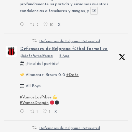
profundamente su partida y enviamos nuestras
condolencias a familiares y amigos, y
2
10
X
Defensores de Belgrano Retweeted
Defensores de Belgrano fútbol formativo
@defefutbolforma
·
5 Ago
¡Final del partido!
Almirante Brown 0-0
#Defe
All Boys.
#VamosLosPibes
#VamosDragón
1
1
X
Defensores de Belgrano Retweeted