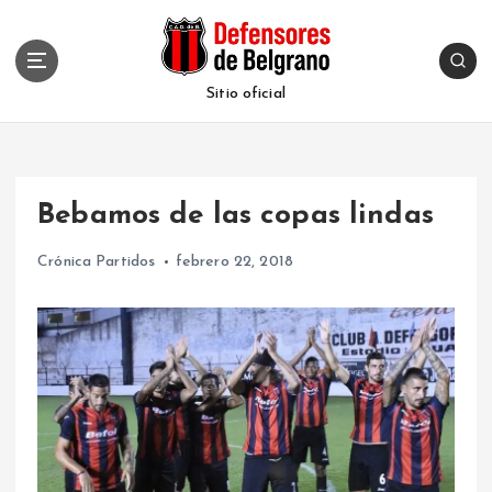
S
k
i
p
Sitio oficial
t
o
c
o
Bebamos de las copas lindas
n
t
Crónica Partidos
febrero 22, 2018
e
n
t