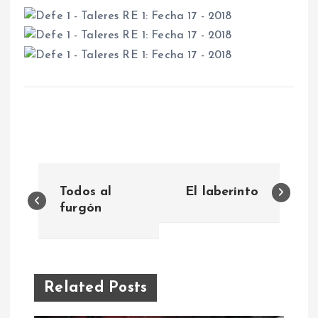
N
Todos al
El laberinto
a
furgón
v
e
Related Posts