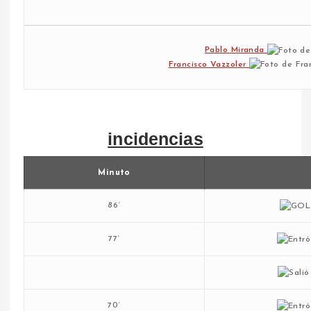
Pablo Miranda
Francisco Vazzoler
incidencias
Minuto
86´
77´
70´