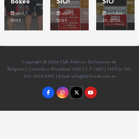
boxeo
SIO!
SIO
abril 7,
abril 1,
octubre
2025
2025
30, 2024
Copyright © 2026 Club Atlético Defensores de
Belgrano | Comodoro Rivadavia 1450 | C.P. 1429 | Tel/Fax: 00-
5411-4702-8967 | Email: info@defeweb.com.ar