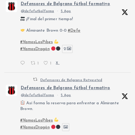
Defensores de Belgrano fútbol formativo
@defefutbolforma
·
5 Ago
¡Final del primer tiempo!
Almirante Brown 0-0
#Defe
#VamosLosPibes
#VamosDragón
2
1
1
X
Defensores de Belgrano Retweeted
Defensores de Belgrano fútbol formativo
@defefutbolforma
·
5 Ago
Así forma la reserva para enfrentar a Almirante
Brown.
#VamosLosPibes
#VamosDragón