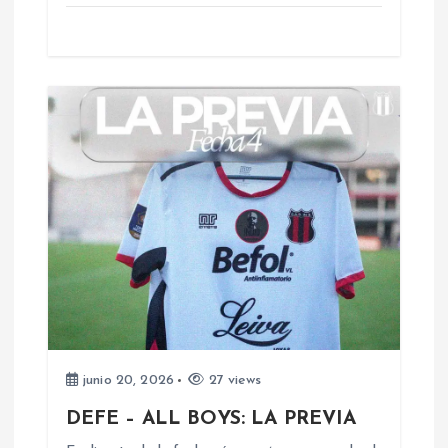
t
r
a
d
a
s
junio 20, 2026
27 views
DEFE – ALL BOYS: LA PREVIA