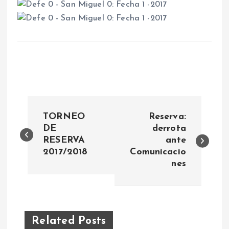
N
TORNEO
Reserva:
a
DE
derrota
RESERVA
ante
2017/2018
Comunicacio
v
nes
e
g
Related Posts