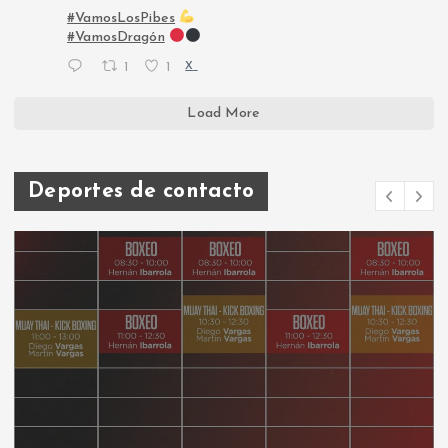
#VamosLosPibes
#VamosDragón
1
1
X
Load More
Deportes de contacto