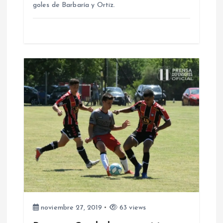
t
goles de Barbaría y Ortiz.
r
a
d
a
s
noviembre 27, 2019
63 views