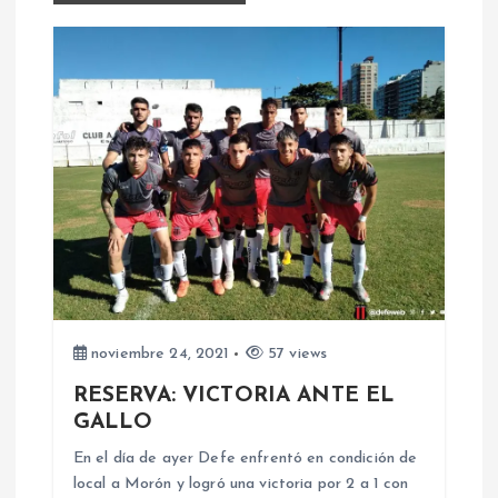
a
c
i
ó
n
d
e
noviembre 24, 2021
57 views
e
RESERVA: VICTORIA ANTE EL
GALLO
n
En el día de ayer Defe enfrentó en condición de
local a Morón y logró una victoria por 2 a 1 con