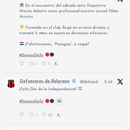
En el encuentro del sábado ante Deportivo
Morón debutó como profesional nuestro juvenil Dilan
Acosta.
Formado en el club, llegó en octava división y
transitó 5 años en nuestras divisiones inferiores.
¡Felicitaciones, “Paragua”, a seguir!
#SomosDefe
1
5
X
Defensores de Belgrano
@defeweb
·
9 Jul
¡Feliz Día de la Independencia!
#SomosDefe
1
20
X