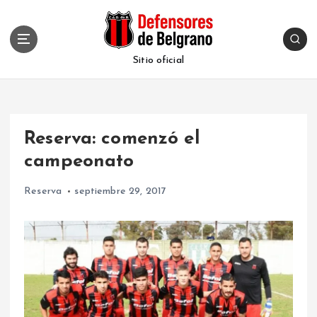
S
k
i
p
Sitio oficial
t
o
c
o
Reserva: comenzó el
n
t
campeonato
e
n
Reserva
septiembre 29, 2017
t