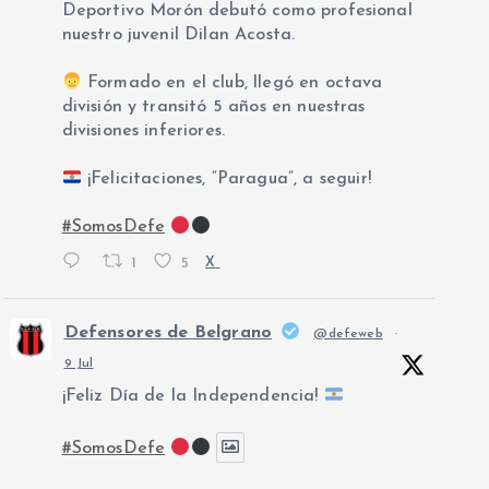
Deportivo Morón debutó como profesional
nuestro juvenil Dilan Acosta.
Formado en el club, llegó en octava
división y transitó 5 años en nuestras
divisiones inferiores.
¡Felicitaciones, “Paragua”, a seguir!
#SomosDefe
1
5
X
Defensores de Belgrano
@defeweb
·
9 Jul
¡Feliz Día de la Independencia!
#SomosDefe