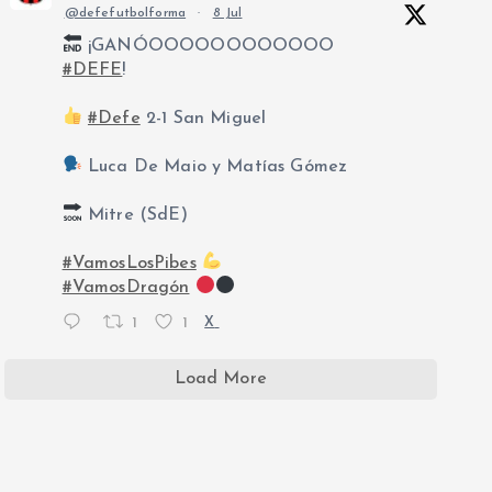
@defefutbolforma
·
8 Jul
¡GANÓOOOOOOOOOOOO
#DEFE
!
#Defe
2-1 San Miguel
Luca De Maio y Matías Gómez
Mitre (SdE)
#VamosLosPibes
#VamosDragón
1
1
X
Load More