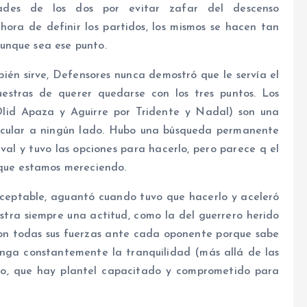
ades de los dos por evitar zafar del descenso
ora de definir los partidos, los mismos se hacen tan
unque sea ese punto.
én sirve, Defensores nunca demostró que le servía el
estras de querer quedarse con los tres puntos. Los
Olid Apaza y Aguirre por Tridente y Nadal) son una
ecular a ningún lado. Hubo una búsqueda permanente
val y tuvo las opciones para hacerlo, pero parece q el
 que estamos mereciendo.
aceptable, aguantó cuando tuvo que hacerlo y aceleró
stra siempre una actitud, como la del guerrero herido
con todas sus fuerzas ante cada oponente porque sabe
enga constantemente la tranquilidad (más allá de las
no, que hay plantel capacitado y comprometido para