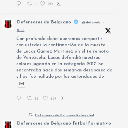
1
20
X
Defensores de Belgrano
@defeweb
·
8 Jul
Con profundo dolor queremos compartir
con ustedes la confirmación de la muerte
de Lucas Gámez Martínez en el terremoto
de Venezuela. Lucas defendió nuestros
colores jugando en la categoría 2017. Se
encontraba hace dos semanas desaparecido
y hoy fue hallado por las autoridades de
34
437
X
Defensores de Belgrano Retweeted
Defensores de Belgrano fútbol formativo