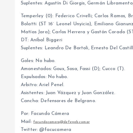
Suplentes: Agustín Di Giorgis, Germán Libramento
Temperley (0): Federico Crivelli; Carlos Ramos, B
Bolatti (ST 16´ Leonel Unyicio), Emiliano Gianu
Matías Jara); Carlos Herrera y Gastón Corado (ST
DT: Aníbal Biggeri
Suplentes: Leandro De Bortoli, Ernesto Del Castil
Goles: No hubo.
Amonestados: Goux, Sosa, Fassi (D); Cucco (T).
Expulsados: No hubo.
Arbitro: Ariel Penel.
Asistentes: Juan Vázquez y Juan González.
Cancha: Defensores de Belgrano.
Por: Facundo Cámera
Mail:
facundocamera@defeweb.com.ar
Twitter: @facucamera