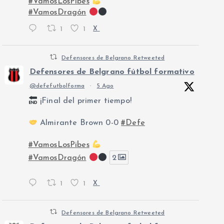
#VamosLosPibes
#VamosDragón
1
1
X
Defensores de Belgrano Retweeted
Defensores de Belgrano fútbol formativo
@defefutbolforma
·
5 Ago
¡Final del primer tiempo!
Almirante Brown 0-0
#Defe
#VamosLosPibes
#VamosDragón
2
1
1
X
Defensores de Belgrano Retweeted