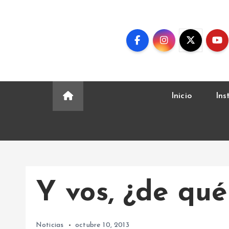
S
k
i
p
t
o
c
Inicio
Ins
o
n
t
e
n
t
Y vos, ¿de qué
Noticias
octubre 10, 2013