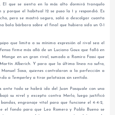
 El que se sienta en lo más alto dormirá tranquilo
 y porque el habitual 12 se puso la 1 y respondió. Es
cho, pero se mostró seguro, salió a descolgar cuanta
a bola bárbara sobre el final que hubiera sido un 0-1
uipo que limita a su mínima expresión al rival sea el
fensa firme más allá de un Luciano Goux que falló en
s Monge en un gran rival, sumado a Ramiro Fassi que
artín Alberich. Y para que la última línea no sufra,
 Manuel Sosa, quienes controlaron a la perfección a
o a Temperley a tirar pelotazos sin sentido.
os ante todo se habrá ido del Juan Pasquale con una
jó su nivel y excepto contra Merlo, luego justificó
bandas, engranaje vital para que funcione el 4-4-2,
sde el fondo para que Leo Romero y Pablo Bueno se