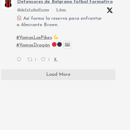
Defensores de Belgrano fútbol formativo
@defefutbolforma
·
5 Ago
Así forma la reserva para enfrentar
a Almirante Brown.
#VamosLosPibes
#VamosDragón
1
1
X
Load More