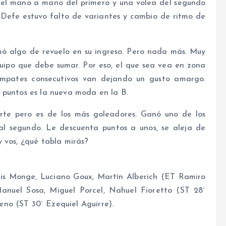
n el mano a mano del primero y una volea del segundo
Defe estuvo falto de variantes y cambio de ritmo de
rmó algo de revuelo en su ingreso. Pero nada más. Muy
quipo que debe sumar. Por eso, el que sea vea en zona
empates consecutivos van dejando un gusto amargo.
 puntos es la nueva moda en la B.
erte pero es de los más goleadores. Ganó uno de los
 al segundo. Le descuenta puntos a unos, se aleja de
 vos, ¿qué tabla mirás?
uis Monge, Luciano Goux, Martín Alberich (ET Ramiro
Manuel Sosa, Miguel Porcel, Nahuel Fioretto (ST 28´
no (ST 30´ Ezequiel Aguirre).