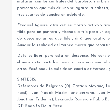
mataran con los centrales del Gasolero. Y si bie
provocaron que más de uno se agarre la cabeza, 
tres cuartos de cancha en adelante.
Ezequiel Aguirre, otra vez, se mostró activo y a
tibio para un puntero y tirando a frío para un e
de descenso antes que líder, dirá que cuatro 
Aunque la realidad del torneo marca que repartir
Defe es líder, pero está en descenso. No convi
últimos siete partidos, pero le lleva una unidad
otros. Pasó poquito más de un cuarto de torneo… y
SINTESIS:
Defensores de Belgrano (0): Cristian Moyano; L
Fassi), Iván Nadal; Maximiliano Serrano, Juan 
Jonathan Tridente); Leonardo Romero y Pablo Bue
DT: Rodolfo Della Picca