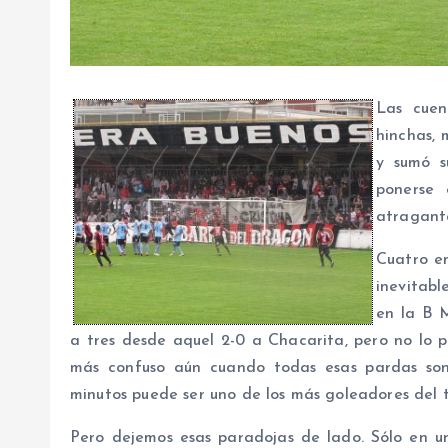
Las cuen
hinchas, 
y sumó s
ponerse 
atraganta
Cuatro em
inevitab
en la B 
a tres desde aquel 2-0 a Chacarita, pero no lo 
más confuso aún cuando todas esas pardas so
minutos puede ser uno de los más goleadores del t
Pero dejemos esas paradojas de lado. Sólo en u