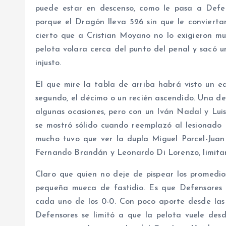
puede estar en descenso, como le pasa a Defe.
porque el Dragón lleva 526 sin que le conviertan
cierto que a Cristian Moyano no lo exigieron mu
pelota volara cerca del punto del penal y sacó un
injusto.
El que mire la tabla de arriba habrá visto un eq
segundo, el décimo o un recién ascendido. Una de
algunas ocasiones, pero con un Iván Nadal y Lui
se mostró sólido cuando reemplazó al lesionado M
mucho tuvo que ver la dupla Miguel Porcel-Juan
Fernando Brandán y Leonardo Di Lorenzo, limitand
Claro que quien no deje de pispear los promedi
pequeña mueca de fastidio. Es que Defensores ba
cada uno de los 0-0. Con poco aporte desde las 
Defensores se limitó a que la pelota vuele de