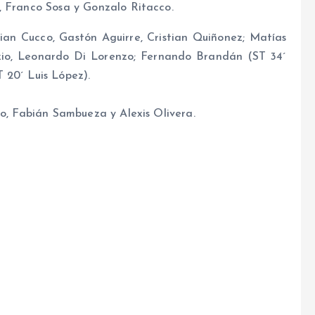
, Franco Sosa y Gonzalo Ritacco.
rian Cucco, Gastón Aguirre, Cristian Quiñonez; Matías
nzio, Leonardo Di Lorenzo; Fernando Brandán (ST 34´
 20´ Luis López).
lo, Fabián Sambueza y Alexis Olivera.