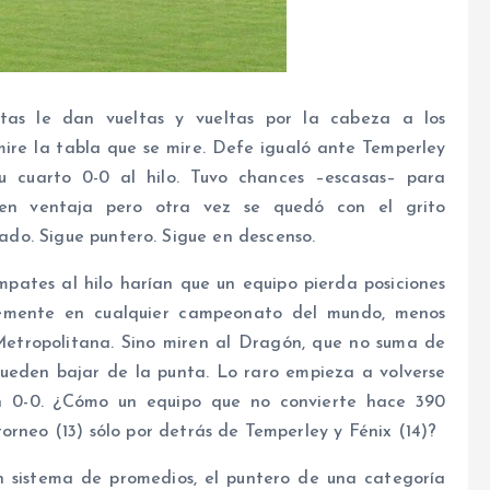
tas le dan vueltas y vueltas por la cabeza a los
mire la tabla que se mire. Defe igualó ante Temperley
u cuarto 0-0 al hilo. Tuvo chances –escasas– para
en ventaja pero otra vez se quedó con el grito
do. Sigue puntero. Sigue en descenso.
pates al hilo harían que un equipo pierda posiciones
lemente en cualquier campeonato del mundo, menos
Metropolitana. Sino miren al Dragón, que no suma de
pueden bajar de la punta. Lo raro empieza a volverse
n 0-0. ¿Cómo un equipo que no convierte hace 390
orneo (13) sólo por detrás de Temperley y Fénix (14)?
n sistema de promedios, el puntero de una categoría