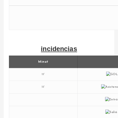
incidencias
Minut
11`
11`