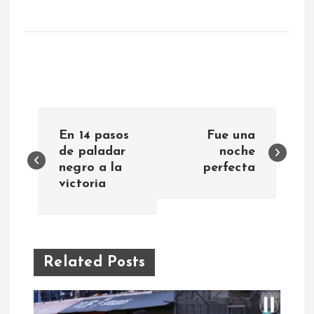
N
En 14 pasos
Fue una
a
de paladar
noche
negro a la
perfecta
victoria
v
e
g
Related Posts
a