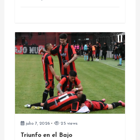
r
a
d
a
s
julio 7, 2026
25 views
Triunfo en el Bajo