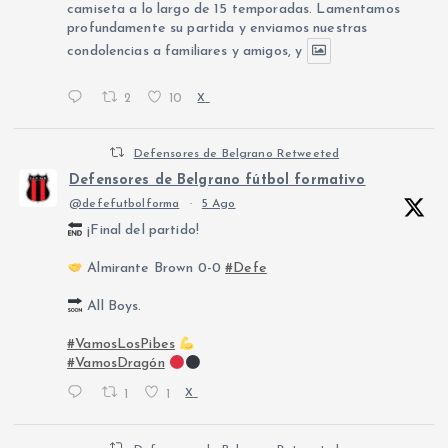
camiseta a lo largo de 15 temporadas. Lamentamos
profundamente su partida y enviamos nuestras
condolencias a familiares y amigos, y
2
10
X
Defensores de Belgrano Retweeted
Defensores de Belgrano fútbol formativo
@defefutbolforma
·
5 Ago
¡Final del partido!
Almirante Brown 0-0
#Defe
All Boys.
#VamosLosPibes
#VamosDragón
1
1
X