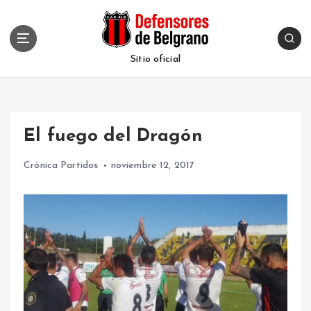
S
k
i
p
Sitio oficial
t
o
c
o
El fuego del Dragón
n
t
Crónica Partidos
noviembre 12, 2017
e
n
t