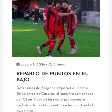
c
i
ó
n
d
e
agosto 8, 2026
3 views
REPARTO DE PUNTOS EN EL
e
BAJO
n
Defensores de Belgrano empató 1 a 1 contra
Estudiantes de Caseros, el conjunto comandado
por César Vigevani ha sido el protagonista
t
exclusivo del partido, contó con las oportunidad
más claras,…