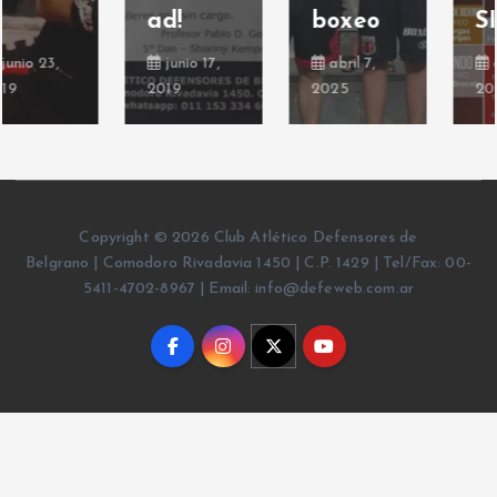
boxeo
SIO!
SIO
abril 7,
abril 1,
octubre
2025
2025
30, 2024
Copyright © 2026 Club Atlético Defensores de
Belgrano | Comodoro Rivadavia 1450 | C.P. 1429 | Tel/Fax: 00-
5411-4702-8967 | Email: info@defeweb.com.ar