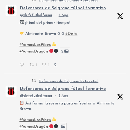
Defensores de Belgrano Retweeted
Defensores de Belgrano fútbol formativo
@defefutbolforma
·
5 Ago
¡Final del primer tiempo!
Almirante Brown 0-0
#Defe
#VamosLosPibes
#VamosDragón
2
1
1
X
Defensores de Belgrano Retweeted
Defensores de Belgrano fútbol formativo
@defefutbolforma
·
5 Ago
Así forma la reserva para enfrentar a Almirante
Brown.
#VamosLosPibes
#VamosDragón