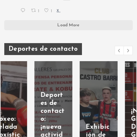
1
1
X
Load More
Deportes de contacto
¡NUEVA
GRILLA
Exhibic
DEL
GRILLA
ión de
GIMNA
GIMNA