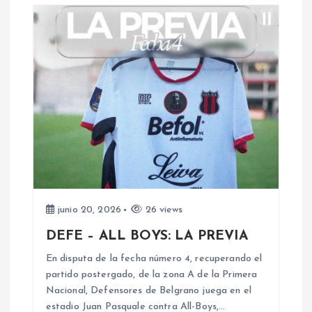
r
a
d
a
s
junio 20, 2026
26 views
DEFE – ALL BOYS: LA PREVIA
En disputa de la fecha número 4, recuperando el
partido postergado, de la zona A de la Primera
Nacional, Defensores de Belgrano juega en el
estadio Juan Pasquale contra All-Boys,…