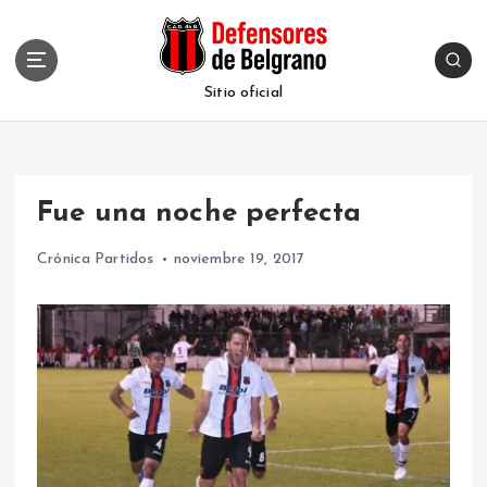
S
k
i
p
Sitio oficial
t
o
c
o
Fue una noche perfecta
n
t
Crónica Partidos
noviembre 19, 2017
e
n
t