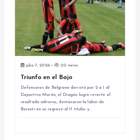
c
i
ó
n
d
julio 7, 2026
20 views
Triunfo en el Bajo
e
Defensores de Belgrano derrotó por 2 a 1 al
e
Deportivo Morón, el Dragón logró revertir el
resultado adverso, destacaron la labor de
Borsoti en su regreso al 11 titular y…
n
t