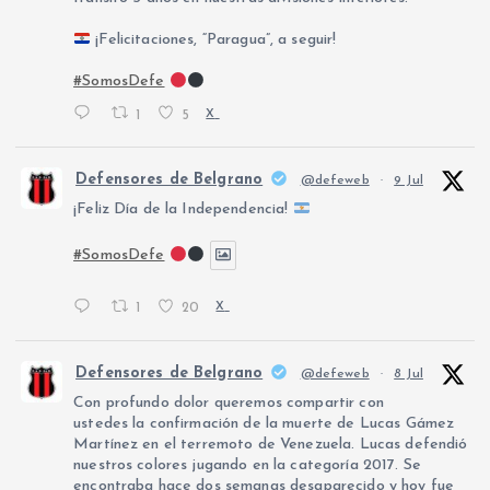
¡Felicitaciones, “Paragua”, a seguir!
#SomosDefe
1
5
X
Defensores de Belgrano
@defeweb
·
9 Jul
¡Feliz Día de la Independencia!
#SomosDefe
1
20
X
Defensores de Belgrano
@defeweb
·
8 Jul
Con profundo dolor queremos compartir con
ustedes la confirmación de la muerte de Lucas Gámez
Martínez en el terremoto de Venezuela. Lucas defendió
nuestros colores jugando en la categoría 2017. Se
encontraba hace dos semanas desaparecido y hoy fue