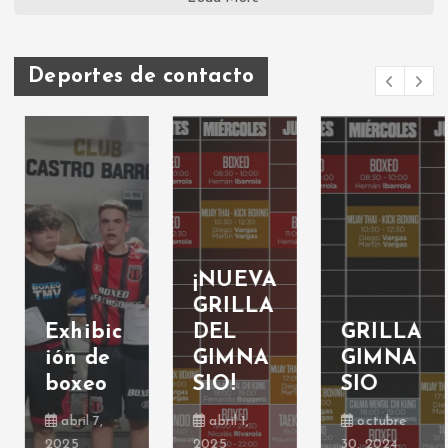
Deportes de contacto
¡NUEVA
GRILLA
Exhibic
DEL
GRILLA
ión de
GIMNA
GIMNA
boxeo
SIO!
SIO
abril 7,
abril 1,
octubre
2025
2025
30, 2024