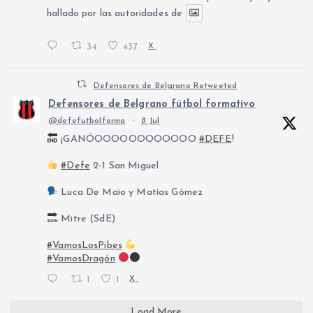
hallado por las autoridades de
34
437
X
Defensores de Belgrano Retweeted
Defensores de Belgrano fútbol formativo
@defefutbolforma
·
8 Jul
¡GANÓOOOOOOOOOOOO
#DEFE
!
#Defe
2-1 San Miguel
Luca De Maio y Matías Gómez
Mitre (SdE)
#VamosLosPibes
#VamosDragón
1
1
X
Load More