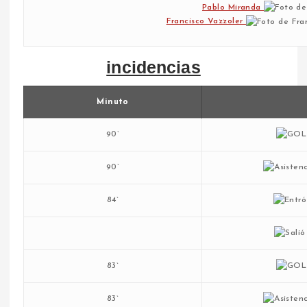
Pablo Miranda
Francisco Vazzoler
incidencias
Minuto
90`
90`
84`
83`
83`