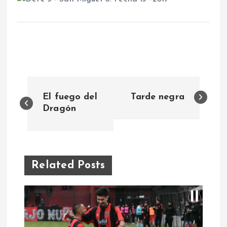
N
El fuego del
Tarde negra
a
Dragón
v
e
Related Posts
g
a