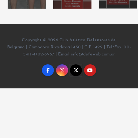
Copyright © 2026 Club Atlético Defensores de
Belgrano | Comodoro Rivadavia 1450 | C.P. 1429 | Tel/Fax: 00-
5411-4702-8967 | Email: info@defeweb.com.ar