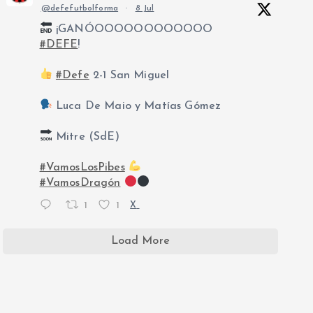
@defefutbolforma
·
8 Jul
¡GANÓOOOOOOOOOOOO
#DEFE
!
#Defe
2-1 San Miguel
Luca De Maio y Matías Gómez
Mitre (SdE)
#VamosLosPibes
#VamosDragón
1
1
X
Load More