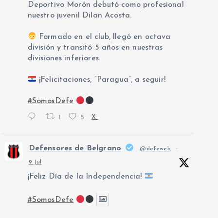
Deportivo Morón debutó como profesional
nuestro juvenil Dilan Acosta.
Formado en el club, llegó en octava
división y transitó 5 años en nuestras
divisiones inferiores.
¡Felicitaciones, “Paragua”, a seguir!
#SomosDefe
1
5
X
Defensores de Belgrano
@defeweb
·
9 Jul
¡Feliz Día de la Independencia!
#SomosDefe