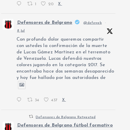
1
20
X
Defensores de Belgrano
@defeweb
·
8 Jul
Con profundo dolor queremos compartir
con ustedes la confirmación de la muerte
de Lucas Gámez Martínez en el terremoto
de Venezuela. Lucas defendió nuestros
colores jugando en la categoría 2017. Se
encontraba hace dos semanas desaparecido
y hoy fue hallado por las autoridades de
34
437
X
Defensores de Belgrano Retweeted
Defensores de Belgrano fútbol formativo