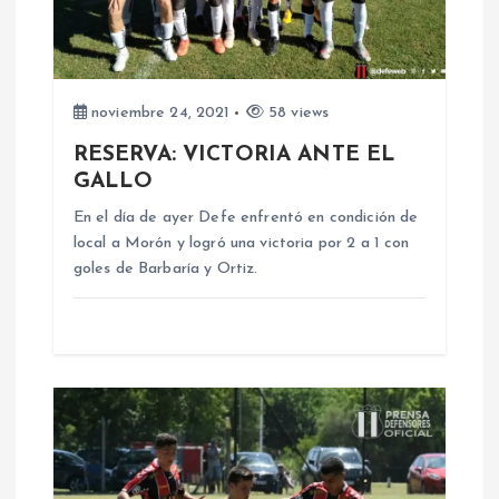
ó
n
d
noviembre 24, 2021
58 views
RESERVA: VICTORIA ANTE EL
e
GALLO
e
En el día de ayer Defe enfrentó en condición de
local a Morón y logró una victoria por 2 a 1 con
n
goles de Barbaría y Ortiz.
t
r
a