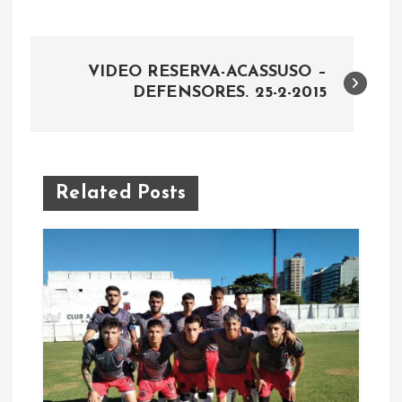
N
VIDEO RESERVA-ACASSUSO –
a
DEFENSORES. 25-2-2015
v
e
Related Posts
g
a
c
i