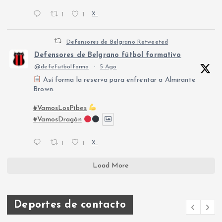
1
1
X
Defensores de Belgrano Retweeted
Defensores de Belgrano fútbol formativo
@defefutbolforma
·
5 Ago
Así forma la reserva para enfrentar a Almirante
Brown.
#VamosLosPibes
#VamosDragón
1
1
X
Load More
Deportes de contacto