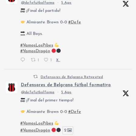
@defefutbolforma
·
5 Ago
¡Final del partido!
Almirante Brown 0-0
#Defe
All Boys.
#VamosLosPibes
#VamosDragón
1
1
X
Defensores de Belgrano Retweeted
Defensores de Belgrano fútbol formativo
@defefutbolforma
·
5 Ago
¡Final del primer tiempo!
Almirante Brown 0-0
#Defe
#VamosLosPibes
#VamosDragón
2