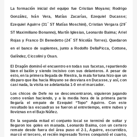
La formación inicial del equipo fue Cristian Moyano; Rodrigo
González, Iván Vera, Matías Zacarías, Ezequiel Ducasse;
Ezequiel Aguirre (31´ ST Matías Moschini), Cristian Vergara (29´
ST Maximiliano Bonanno), Martín Iglesias, Leonardo Baima; Ariel
Rojas y Franco Di Benedetto (24´ ST Nicolás Torres). Quedaron
en el banco de suplentes, junto a Rodolfo DellaPicca, Cottone,
Galíndez, Ciccolini y Osan.
El Dragón dominó el encuentro en todas sus facetas, repartiendo
bien el balón y siendo incisivo con sus delanteros. A pesar de
esto, en la primera llegada de Riestra, la mala fortuna hizo que un
disparo que iba hacia Moyano se desviara en Ducasse, y así, con
casi nada, la visita se adelantaba 1-0 en el marcador.
Los chicos de Defe no se desconcentraron, siguieron jugando
como venían haciendo, y a la media hora de la primera parte
llegaría el empate de Ezequiel “Topo” Aguirre. Con este
resultado las escuadras se fueron al entretiempo, entre nubes y
lloviznas en el Bajo Núñez.
En la segunda mitad el conjunto local se terminó de soltar y
llegaron los goles en manada. Leonardo Baima, con un certero
remate desde fuera del área puso el 2-1, Aguirre, escurridizo,
marcó el tercero, el recién ingresado Torres conquistó el cuarto,