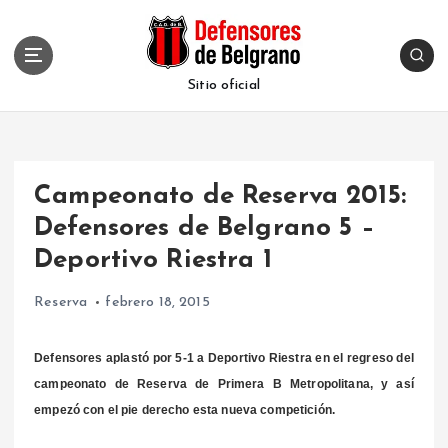
S
k
i
p
Sitio oficial
t
o
c
o
Campeonato de Reserva 2015:
n
t
Defensores de Belgrano 5 –
e
Deportivo Riestra 1
n
t
Reserva
febrero 18, 2015
Defensores aplastó por 5-1 a Deportivo Riestra en el regreso del
campeonato de Reserva de Primera B Metropolitana, y así
empezó con el pie derecho esta nueva competición.