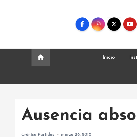
S
k
i
p
t
o
c
Inicio
Ins
o
n
t
e
n
t
Ausencia abso
Crónica Partidos
marzo 26, 2010