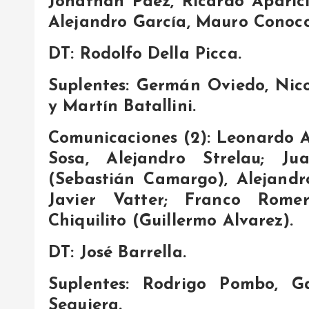
Jonathan Páez, Ricardo Aparici
Alejandro García, Mauro Conocc
DT: Rodolfo Della Picca.
Suplentes: Germán Oviedo, Nico
y Martín Batallini.
Comunicaciones (2): Leonardo A
Sosa, Alejandro Strelau; Ju
(Sebastián Camargo), Alejandro
Javier Vatter; Franco Rome
Chiquilito (Guillermo Alvarez).
DT: José Barrella.
Suplentes: Rodrigo Pombo, G
Sequiera.