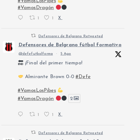
#VamosLosPibes
#VamosDragón
1
1
X
Defensores de Belgrano Retweeted
Defensores de Belgrano fútbol formativo
@defefutbolforma
·
5 Ago
¡Final del primer tiempo!
Almirante Brown 0-0
#Defe
#VamosLosPibes
#VamosDragón
2
1
1
X
Defensores de Belgrano Retweeted