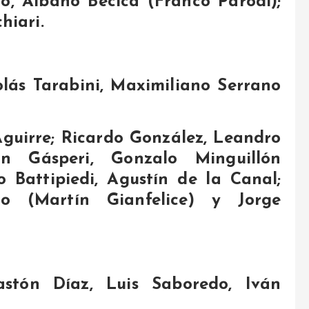
o, Albano Becica (Franco Parodi);
hiari.
lás Tarabini, Maximiliano Serrano
guirre; Ricardo González, Leandro
an Gásperi, Gonzalo Minguillón
 Battipiedi, Agustín de la Canal;
ro (Martín Gianfelice) y Jorge
astón Díaz, Luis Saboredo, Iván