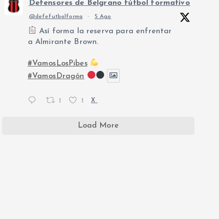
Defensores de Belgrano fútbol formativo
@defefutbolforma
·
5 Ago
Así forma la reserva para enfrentar
a Almirante Brown.
#VamosLosPibes
#VamosDragón
1
1
X
Load More