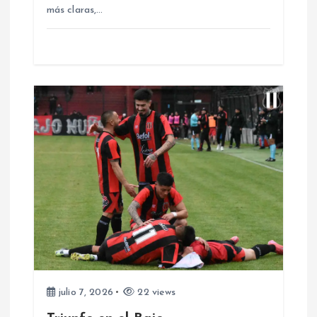
más claras,…
t
r
a
d
a
s
julio 7, 2026
22 views