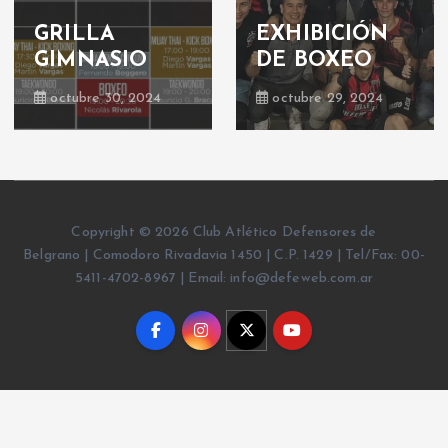
contacto:
Boxeo: velada
¡nueva
boxística
actividad!
junio 23, 2019
junio 17, 2019
Copyright © 2026 Club Atlético Defensores de
Belgrano | Comodoro Rivadavia 1450 | C.P. 1429 | Tel/Fax: 00-
5411-4702-8967 | Email: info@defeweb.com.ar