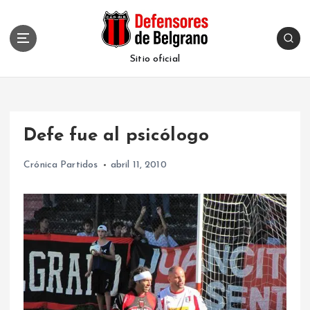
S
k
i
p
Sitio oficial
t
o
c
o
Defe fue al psicólogo
n
t
Crónica Partidos
abril 11, 2010
e
n
t