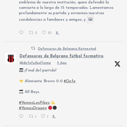
emblema de nuestra institución, quien defendió la
camiseta a lo largo de 15 temporadas. Lamentamos
profundamente su partida y enviamos nuestras
condolencias a familiares y amigos, y
2
10
X
Defensores de Belgrano Retweeted
Defensores de Belgrano fútbol formativo
@defefutbolforma
·
5 Ago
¡Final del partido!
Almirante Brown 0-0
#Defe
All Boys.
#VamosLosPibes
#VamosDragón
1
1
X