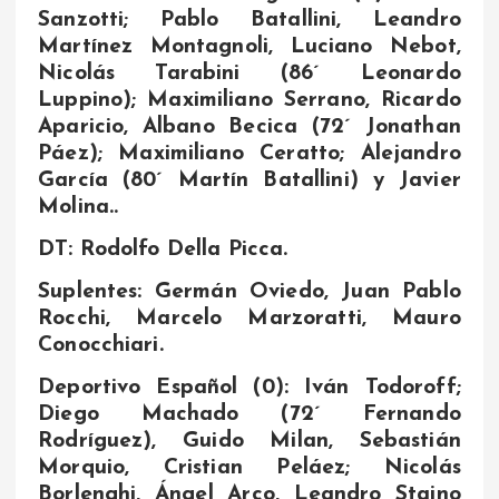
Sanzotti; Pablo Batallini, Leandro
Martínez Montagnoli, Luciano Nebot,
Nicolás Tarabini (86´ Leonardo
Luppino); Maximiliano Serrano, Ricardo
Aparicio, Albano Becica (72´ Jonathan
Páez); Maximiliano Ceratto; Alejandro
García (80´ Martín Batallini) y Javier
Molina..
DT: Rodolfo Della Picca.
Suplentes: Germán Oviedo, Juan Pablo
Rocchi, Marcelo Marzoratti, Mauro
Conocchiari.
Deportivo Español (0): Iván Todoroff;
Diego Machado (72´ Fernando
Rodríguez), Guido Milan, Sebastián
Morquio, Cristian Peláez; Nicolás
Borlenghi, Ángel Arco, Leandro Staino