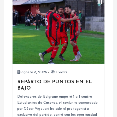
a
c
i
ó
n
d
agosto 8, 2026
1 views
REPARTO DE PUNTOS EN EL
e
BAJO
e
Defensores de Belgrano empató 1 a 1 contra
Estudiantes de Caseros, el conjunto comandado
n
por César Vigevani ha sido el protagonista
exclusivo del partido, contó con las oportunidad