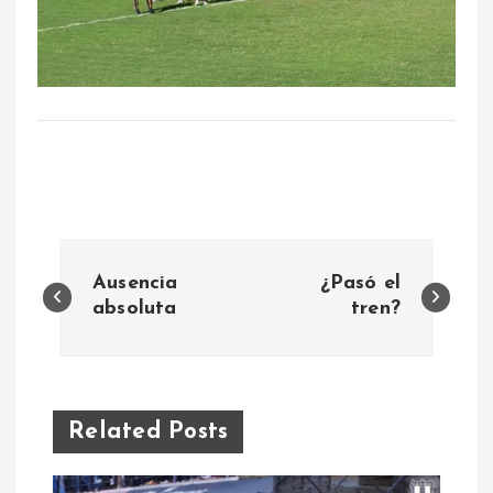
N
Ausencia
¿Pasó el
a
absoluta
tren?
v
e
Related Posts
g