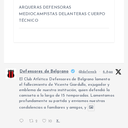
a
ARQUERAS DEFENSORAS
MEDIOCAMPISTAS DELANTERAS CUERPO
s
TÉCNICO
Defensores de Belgrano
@defeweb
·
6 Ago
El Club Atlético Defensores de Belgrano lamenta
el fallecimiento de Vicente Giardullo, exjugador y
emblema de nuestra institución, quien defendió la
camiseta a lo largo de 15 temporadas. Lamentamos
profundamente su partida y enviamos nuestras
condolencias a familiares y amigos, y
2
10
X