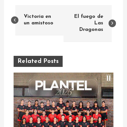
N
Victoria en
El fuego de
a
un amistoso
Las
Dragonas
v
e
Related Posts
g
a
c
i
ó