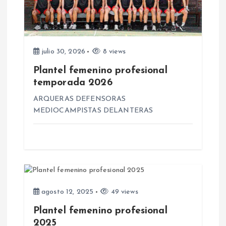
n
d
julio 30, 2026
8 views
e
Plantel femenino profesional
temporada 2026
e
ARQUERAS DEFENSORAS
n
MEDIOCAMPISTAS DELANTERAS
t
r
a
agosto 12, 2025
49 views
d
Plantel femenino profesional
2025