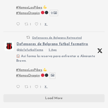
#VamosLosPibes
#VamosDragón
2
1
1
X
Defensores de Belgrano Retweeted
Defensores de Belgrano fútbol formativo
@defefutbolforma
·
5 Ago
Así forma la reserva para enfrentar a Almirante
Brown.
#VamosLosPibes
#VamosDragón
1
1
X
Load More