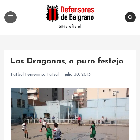
S
k
i
p
Sitio oficial
t
o
c
o
Las Dragonas, a puro festejo
n
t
Futbol Femenino
,
Futsal
julio 30, 2013
e
n
t