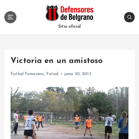
S
k
i
p
Sitio oficial
t
o
c
o
Victoria en un amistoso
n
t
Futbol Femenino
,
Futsal
junio 30, 2013
e
n
t