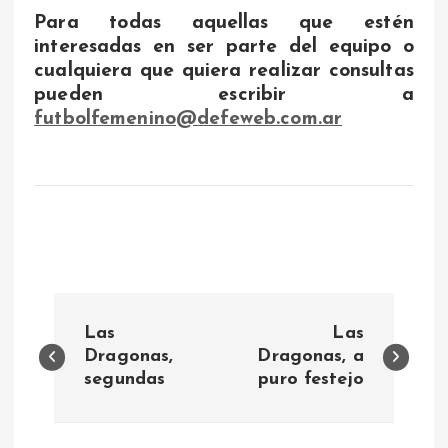
Para todas aquellas que estén
interesadas en ser parte del equipo o
cualquiera que quiera realizar consultas
pueden escribir a
futbolfemenino@defeweb.com.ar
N
Las
Las
a
Dragonas,
Dragonas, a
segundas
puro festejo
v