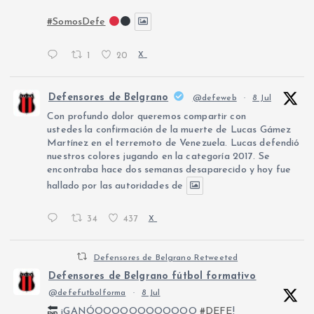
#SomosDefe
1
20
X
Defensores de Belgrano
@defeweb
·
8 Jul
Con profundo dolor queremos compartir con
ustedes la confirmación de la muerte de Lucas Gámez
Martínez en el terremoto de Venezuela. Lucas defendió
nuestros colores jugando en la categoría 2017. Se
encontraba hace dos semanas desaparecido y hoy fue
hallado por las autoridades de
34
437
X
Defensores de Belgrano Retweeted
Defensores de Belgrano fútbol formativo
@defefutbolforma
·
8 Jul
¡GANÓOOOOOOOOOOOO
#DEFE
!