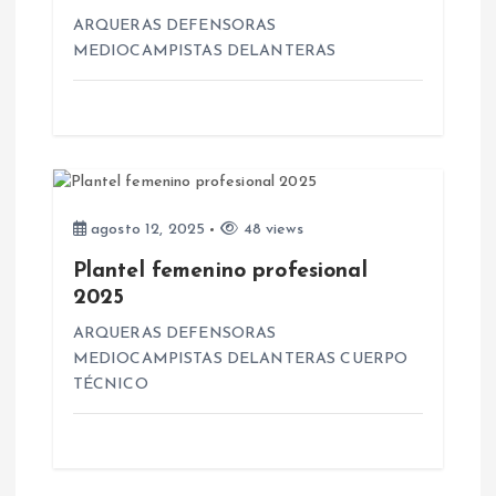
e
ARQUERAS DEFENSORAS
n
MEDIOCAMPISTAS DELANTERAS
t
r
a
agosto 12, 2025
48 views
d
Plantel femenino profesional
2025
a
ARQUERAS DEFENSORAS
MEDIOCAMPISTAS DELANTERAS CUERPO
s
TÉCNICO