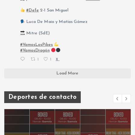
#Defe
2-1 San Miguel
Luca De Maio y Matías Gómez
Mitre (SdE)
#VamosLosPibes
#VamosDragón
1
1
X
Load More
Deportes de contacto