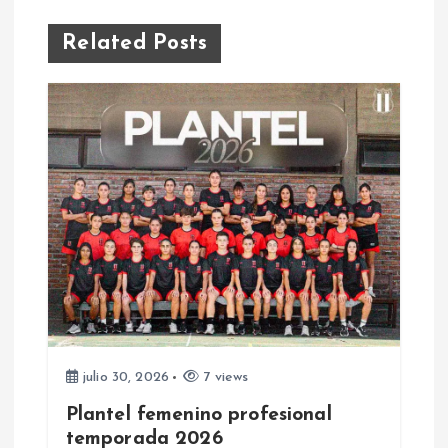
e
Related Posts
g
a
c
i
ó
n
d
julio 30, 2026
7 views
e
Plantel femenino profesional
temporada 2026