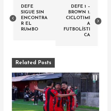
N
DEFE
DEFE 1 –
a
SIGUE SIN
BROWN 1.
ENCONTRA
CICLOTIMI
R EL
A
v
RUMBO
FUTBOLÍSTI
CA
e
g
a
Related Posts
c
i
ó