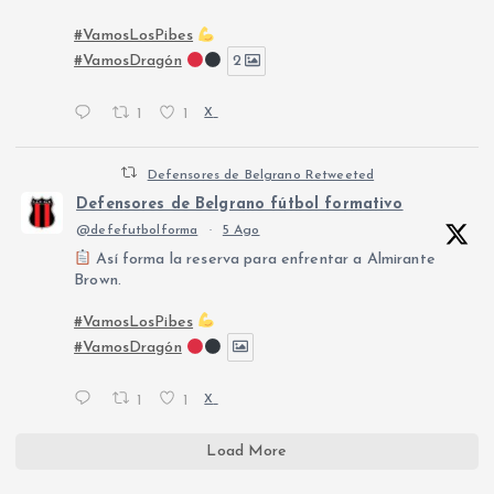
#VamosLosPibes
#VamosDragón
2
1
1
X
Defensores de Belgrano Retweeted
Defensores de Belgrano fútbol formativo
@defefutbolforma
·
5 Ago
Así forma la reserva para enfrentar a Almirante
Brown.
#VamosLosPibes
#VamosDragón
1
1
X
Load More