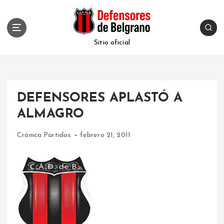
S
k
i
p
Sitio oficial
t
o
c
o
DEFENSORES APLASTÓ A
n
t
ALMAGRO
e
n
Crónica Partidos
febrero 21, 2011
t