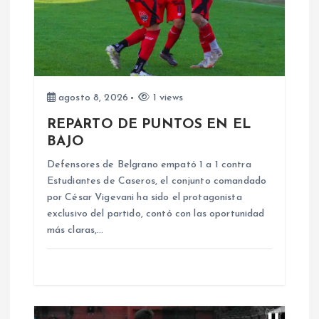
n
d
e
e
agosto 8, 2026
1 views
REPARTO DE PUNTOS EN EL
n
BAJO
Defensores de Belgrano empató 1 a 1 contra
t
Estudiantes de Caseros, el conjunto comandado
por César Vigevani ha sido el protagonista
r
exclusivo del partido, contó con las oportunidad
más claras,…
a
d
a