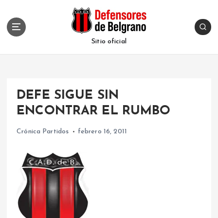
S
k
i
p
Sitio oficial
t
o
c
o
DEFE SIGUE SIN
n
t
ENCONTRAR EL RUMBO
e
n
Crónica Partidos
febrero 16, 2011
t