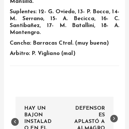
Mansilla.
Suplentes: 12- G. Oviedo, 13- P. Bocca, 14-
M. Serrano, 15- A. Becicca, 16- C.
Santibañez, 17- M. Batallini, 18- A.
Montengro.
Cancha: Barracas Ctral. (muy buena)
Arbitro: P. Vigliano (mal)
N
HAY UN
DEFENSOR
a
BAJON
ES
INSTALAD
APLASTÓ A
O EN EL
ALMAGRO