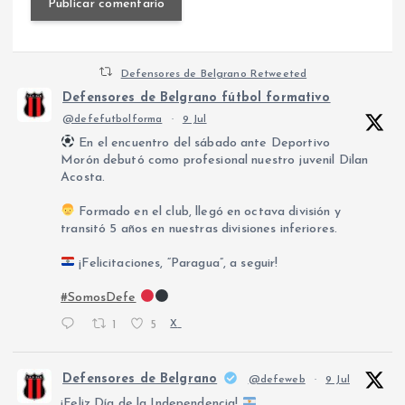
Defensores de Belgrano Retweeted
Defensores de Belgrano fútbol formativo
@defefutbolforma
·
9 Jul
En el encuentro del sábado ante Deportivo
Morón debutó como profesional nuestro juvenil Dilan
Acosta.
Formado en el club, llegó en octava división y
transitó 5 años en nuestras divisiones inferiores.
¡Felicitaciones, “Paragua”, a seguir!
#SomosDefe
1
5
X
Defensores de Belgrano
@defeweb
·
9 Jul
¡Feliz Día de la Independencia!