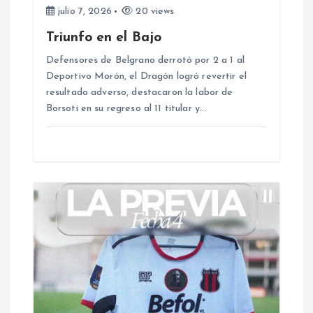
e
julio 7, 2026
20 views
e
Triunfo en el Bajo
Defensores de Belgrano derrotó por 2 a 1 al
n
Deportivo Morón, el Dragón logró revertir el
resultado adverso, destacaron la labor de
t
Borsoti en su regreso al 11 titular y…
r
a
d
a
s