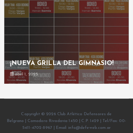
LLA DEL GIMNASIO!
GRILLA GIM
octubre 30, 2024
Copyright © 2026 Club Atlético Defensores de
Belgrano | Comodoro Rivadavia 1450 | C.P. 1429 | Tel/Fax: 00-
5411-4702-8967 | Email: info@defeweb.com.ar