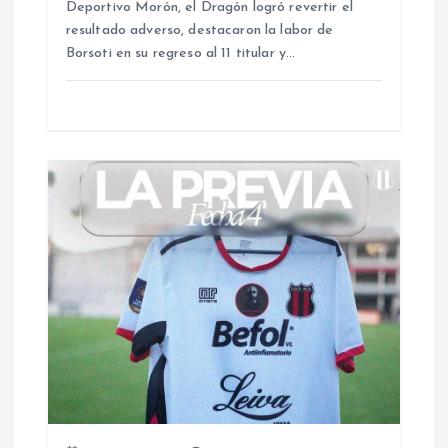
Deportivo Morón, el Dragón logró revertir el
resultado adverso, destacaron la labor de
t
Borsoti en su regreso al 11 titular y…
r
a
d
a
s