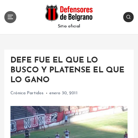
S
k
i
p
Sitio oficial
t
o
c
o
DEFE FUE EL QUE LO
n
t
BUSCO Y PLATENSE EL QUE
e
LO GANO
n
t
Crónica Partidos
enero 30, 2011