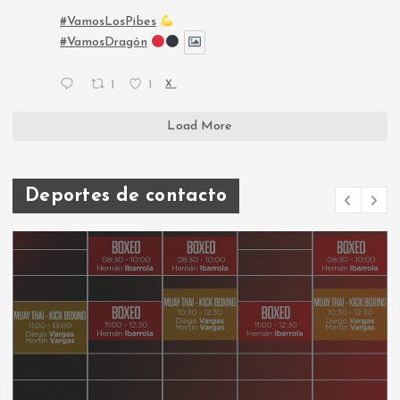
#VamosLosPibes
#VamosDragón
1
1
X
Load More
Deportes de contacto