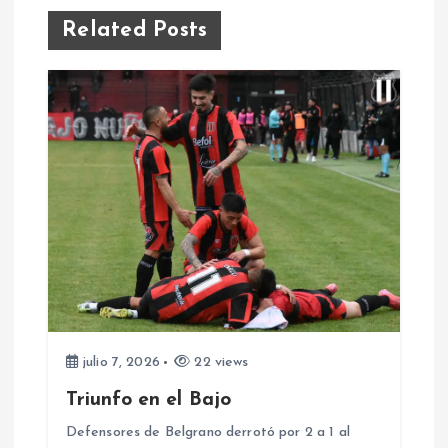
g
Related Posts
a
c
i
ó
n
d
e
julio 7, 2026
22 views
e
Triunfo en el Bajo
Defensores de Belgrano derrotó por 2 a 1 al
n