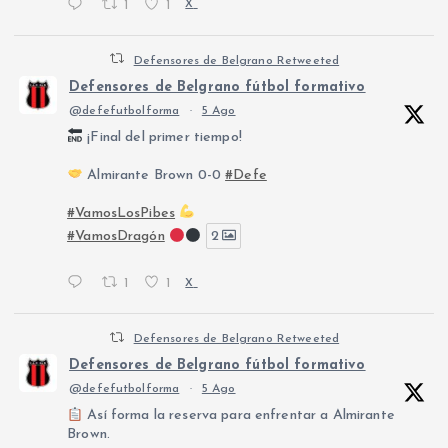
1
1
X
Defensores de Belgrano Retweeted
Defensores de Belgrano fútbol formativo
@defefutbolforma
·
5 Ago
¡Final del primer tiempo!
Almirante Brown 0-0
#Defe
#VamosLosPibes
#VamosDragón
2
1
1
X
Defensores de Belgrano Retweeted
Defensores de Belgrano fútbol formativo
@defefutbolforma
·
5 Ago
Así forma la reserva para enfrentar a Almirante
Brown.